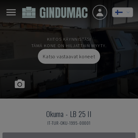
KIITOS KÄYNNISTÄSI
TÄMÄ KONE ON HILJATTAIN MYYTY.
Katso vastaavat koneet
Okuma
-
LB 25 II
IT-TUR-OKU-1995-00001