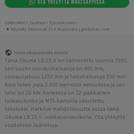
OTA YHTEYTTÄ WHATSAPPISSA
GINDUMAC
Tuotteet
Työstökoneet
➤ Käytetty Okuma LB 25 II myytävänä | gindumac.com
Näytä alkuperäisellä kielellä
Tämä Okuma LB 25 II on valmistettu vuonna 1995.
Sen suurin sorvaushalkaisija on 400 mm,
sorvauspituus 1250 mm ja heilahalkaisija 550 mm.
Kara tukee jopa 3 800 kierrosta minuutissa ja sen
teho on 26 kW. Koneessa on 12-paikkainen
työkalurunko ja MT5-kartiolla varustettu
takatukki. Harkitse mahdollisuutta ostaa tämä
Okuma LB 25 II -vaakasorvauskone. Ota yhteyttä
saadaksesi lisätietoja.