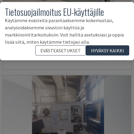
Tietosuojailmoitus EU-käyttäjille
Käytämme evästeitä parantaaksemme kokemustasi,
analysoidaksemme sivuston käyttöä ja
TBI-520
markkinointitarkoituksiin. Voit hallita asetuksiasi ja oppia
CMZ - VAAKASUORA SORVAUSKONE
lisää siitä, miten käytämme tietojasi alla.
PUOLA
2005
40.135 TUNNIT
EVÄSTEASETUKSET
HYVÄKSY KAIKKI
30 000 €