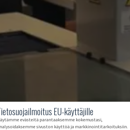
Tietosuojailmoitus EU-käyttäjille
äytämme evästeitä parantaaksemme kokemustasi,
nalysoidaksemme sivuston käyttöä ja markkinointitarkoituksiin.