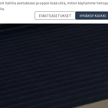
oit hallita asetuksiasi ja oppia lisää siitä, miten käytämme tietoja
lla.
EVÄSTEASETUKSET
HYVÄKSY KAIKKI