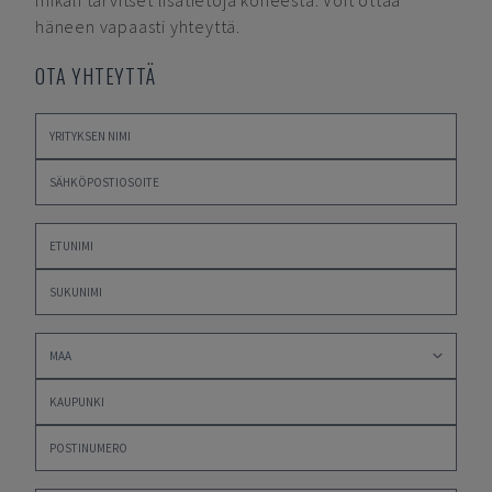
mikäli tarvitset lisätietoja koneesta. Voit ottaa
häneen vapaasti yhteyttä.
OTA YHTEYTTÄ