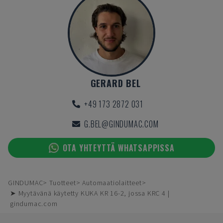
GERARD BEL
+49 173 2872 031
G.BEL@GINDUMAC.COM
OTA YHTEYTTÄ WHATSAPPISSA
GINDUMAC
Tuotteet
Automaatiolaitteet
➤ Myytävänä käytetty KUKA KR 16-2, jossa KRC 4 |
gindumac.com