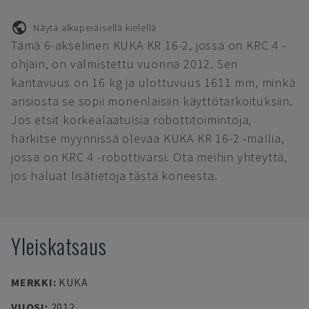
Näytä alkuperäisellä kielellä
Tämä 6-akselinen KUKA KR 16-2, jossa on KRC 4 -
ohjain, on valmistettu vuonna 2012. Sen
kantavuus on 16 kg ja ulottuvuus 1611 mm, minkä
ansiosta se sopii monenlaisiin käyttötarkoituksiin.
Jos etsit korkealaatuisia robottitoimintoja,
harkitse myynnissä olevaa KUKA KR 16-2 -mallia,
jossa on KRC 4 -robottivarsi. Ota meihin yhteyttä,
jos haluat lisätietoja tästä koneesta.
Yleiskatsaus
MERKKI
:
KUKA
VUOSI
:
2012