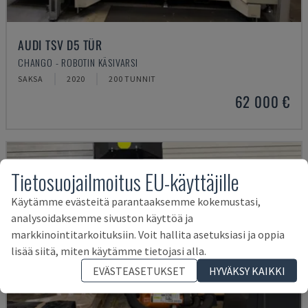
AUDI TSV D5 TÜR
CHANGO - ROBOTIN KÄSIVARSI
SAKSA
2020
200 TUNNIT
62 000 €
Tietosuojailmoitus EU-käyttäjille
Käytämme evästeitä parantaaksemme kokemustasi,
analysoidaksemme sivuston käyttöä ja
markkinointitarkoituksiin. Voit hallita asetuksiasi ja oppia
lisää siitä, miten käytämme tietojasi alla.
EVÄSTEASETUKSET
HYVÄKSY KAIKKI