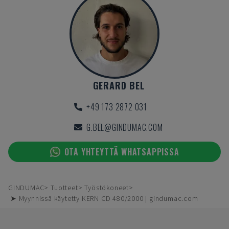
GERARD BEL
+49 173 2872 031
G.BEL@GINDUMAC.COM
OTA YHTEYTTÄ WHATSAPPISSA
GINDUMAC
Tuotteet
Työstökoneet
➤ Myynnissä käytetty KERN CD 480/2000 | gindumac.com