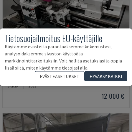
Tietosuojailmoitus EU-käyttäjille
Käytämme evästeitä parantaaksemme kokemustasi,
analysoidaksemme sivuston käyttöä ja
markkinointitarkoituksiin. Voit hallita asetuksiasi ja oppia
lisää siitä, miten käytämme tietojasi alla.
TH 4610
EVÄSTEASETUKSET
HYVÄKSY KAIKKI
OPTIMUM - VAAKASUORA SORVAUSKONE
SAKSA
2018
12 000 €