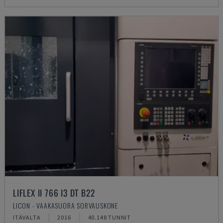
LIFLEX II 766 I3 DT B22
LICON - VAAKASUORA SORVAUSKONE
ITÄVALTA
2016
40.148 TUNNIT