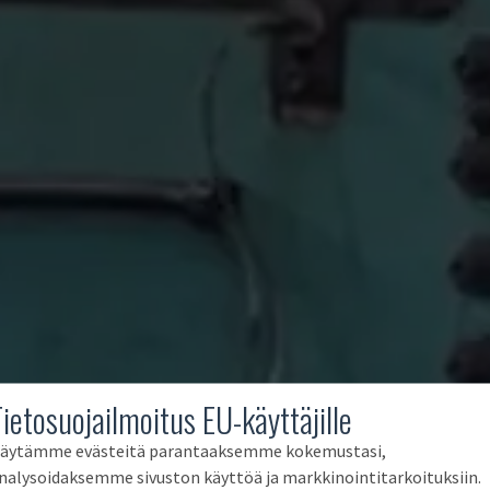
Tietosuojailmoitus EU-käyttäjille
äytämme evästeitä parantaaksemme kokemustasi,
nalysoidaksemme sivuston käyttöä ja markkinointitarkoituksiin.