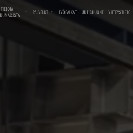
TIETOJA
PALVELUT
TYÖPAIKAT
UUTISHUONE
YHTEYSTIETO
DUMAC:ISTA