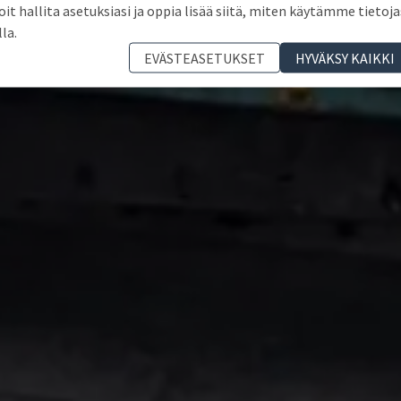
oit hallita asetuksiasi ja oppia lisää siitä, miten käytämme tietoja
lla.
EVÄSTEASETUKSET
HYVÄKSY KAIKKI