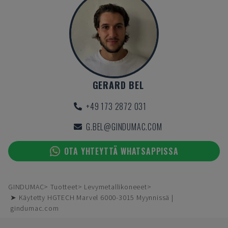
GERARD BEL
+49 173 2872 031
G.BEL@GINDUMAC.COM
OTA YHTEYTTÄ WHATSAPPISSA
GINDUMAC
Tuotteet
Levymetallikoneeet
➤ Käytetty HGTECH Marvel 6000-3015 Myynnissä |
gindumac.com