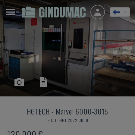
HGTECH
-
Marvel 6000-3015
DE-CUT-HGT-2022-00001
139 000 €