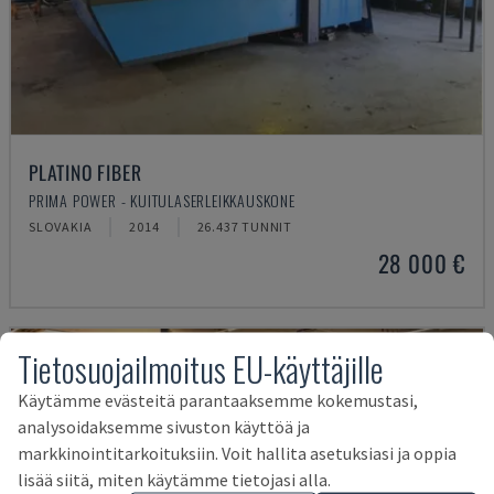
PLATINO FIBER
PRIMA POWER - KUITULASERLEIKKAUSKONE
SLOVAKIA
2014
26.437 TUNNIT
28 000 €
Tietosuojailmoitus EU-käyttäjille
Käytämme evästeitä parantaaksemme kokemustasi,
analysoidaksemme sivuston käyttöä ja
markkinointitarkoituksiin. Voit hallita asetuksiasi ja oppia
lisää siitä, miten käytämme tietojasi alla.