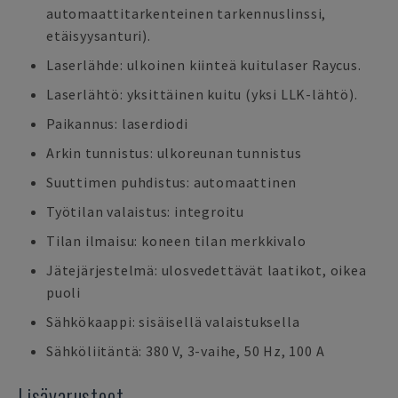
automaattitarkenteinen tarkennuslinssi,
etäisyysanturi).
Laserlähde: ulkoinen kiinteä kuitulaser Raycus.
Laserlähtö: yksittäinen kuitu (yksi LLK-lähtö).
Paikannus: laserdiodi
Arkin tunnistus: ulkoreunan tunnistus
Suuttimen puhdistus: automaattinen
Työtilan valaistus: integroitu
Tilan ilmaisu: koneen tilan merkkivalo
Jätejärjestelmä: ulosvedettävät laatikot, oikea
puoli
Sähkökaappi: sisäisellä valaistuksella
Sähköliitäntä: 380 V, 3-vaihe, 50 Hz, 100 A
Lisävarusteet