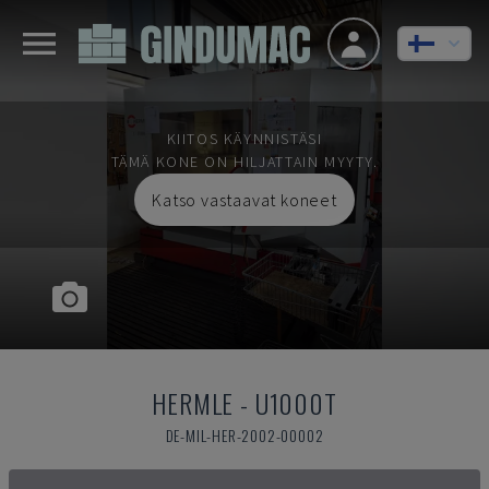
KIITOS KÄYNNISTÄSI
TÄMÄ KONE ON HILJATTAIN MYYTY.
Katso vastaavat koneet
HERMLE
-
U1000T
DE-MIL-HER-2002-00002