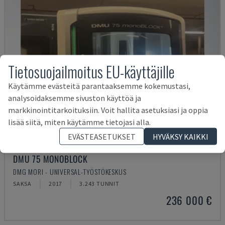
Tietosuojailmoitus EU-käyttäjille
Käytämme evästeitä parantaaksemme kokemustasi,
analysoidaksemme sivuston käyttöä ja
markkinointitarkoituksiin. Voit hallita asetuksiasi ja oppia
lisää siitä, miten käytämme tietojasi alla.
EVÄSTEASETUKSET
HYVÄKSY KAIKKI
DMU 75 MONOBLOCK
DMG MORI - UNIVERSAL-TYÖSTÖKESKUS
SAKSA
2017
3.243 TUNNIT
236 000 €