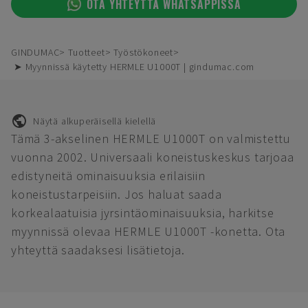
OTA YHTEYTTÄ WHATSAPPISSA
GINDUMAC
Tuotteet
Työstökoneet
➤ Myynnissä käytetty HERMLE U1000T | gindumac.com
Näytä alkuperäisellä kielellä
Tämä 3-akselinen HERMLE U1000T on valmistettu
vuonna 2002. Universaali koneistuskeskus tarjoaa
edistyneitä ominaisuuksia erilaisiin
koneistustarpeisiin. Jos haluat saada
korkealaatuisia jyrsintäominaisuuksia, harkitse
myynnissä olevaa HERMLE U1000T -konetta. Ota
yhteyttä saadaksesi lisätietoja.