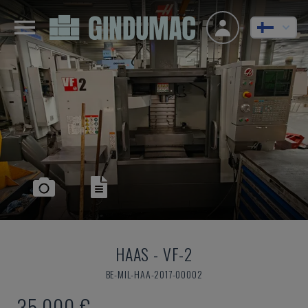
HAAS
-
VF-2
BE-MIL-HAA-2017-00002
35 000 €