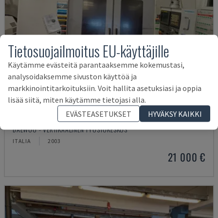
Tietosuojailmoitus EU-käyttäjille
Käytämme evästeitä parantaaksemme kokemustasi,
analysoidaksemme sivuston käyttöä ja
markkinointitarkoituksiin. Voit hallita asetuksiasi ja oppia
lisää siitä, miten käytämme tietojasi alla.
EVÄSTEASETUKSET
HYVÄKSY KAIKKI
MYNX 550
DAEWOO - VERTIKAALINEN TYÖSTÖKESKUS
ITALIA
2003
21 000 €