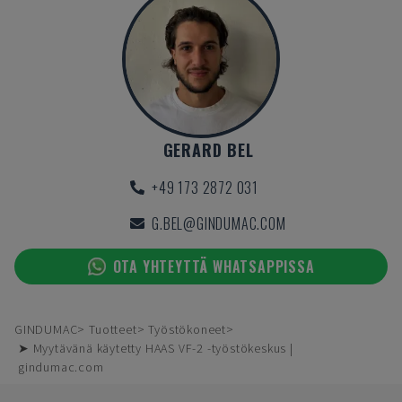
GERARD BEL
+49 173 2872 031
G.BEL@GINDUMAC.COM
OTA YHTEYTTÄ WHATSAPPISSA
GINDUMAC
Tuotteet
Työstökoneet
➤ Myytävänä käytetty HAAS VF-2 -työstökeskus |
gindumac.com