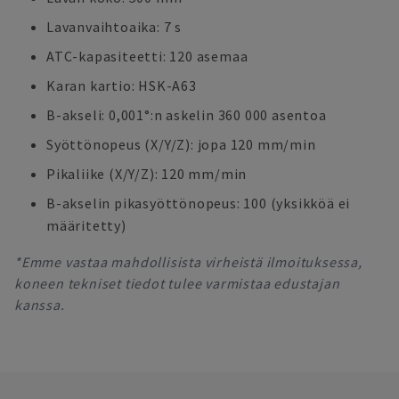
Lavanvaihtoaika: 7 s
ATC-kapasiteetti: 120 asemaa
Karan kartio: HSK-A63
B-akseli: 0,001°:n askelin 360 000 asentoa
Syöttönopeus (X/Y/Z): jopa 120 mm/min
Pikaliike (X/Y/Z): 120 mm/min
B-akselin pikasyöttönopeus: 100 (yksikköä ei
määritetty)
*Emme vastaa mahdollisista virheistä ilmoituksessa,
koneen tekniset tiedot tulee varmistaa edustajan
kanssa.