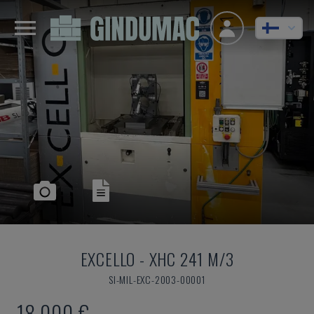
EXCELLO
-
XHC 241 M/3
SI-MIL-EXC-2003-00001
18 000 €