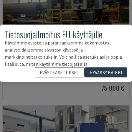
Tietosuojailmoitus EU-käyttäjille
Käytämme evästeitä parantaaksemme kokemustasi,
analysoidaksemme sivuston käyttöä ja
markkinointitarkoituksiin. Voit hallita asetuksiasi ja oppia
IRD 1600 CNC
lisää siitä, miten käytämme tietojasi alla.
IRLE - VAAKASUORA TYÖSTÖKESKUS
EVÄSTEASETUKSET
HYVÄKSY KAIKKI
SAKSA
2004
75 000 €