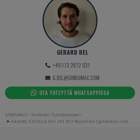
GERARD BEL
+49 173 2872 031
G.BEL@GINDUMAC.COM
OTA YHTEYTTÄ WHATSAPPISSA
GINDUMAC
Tuotteet
Työstökoneet
➤ Käytetty EXCELLO XHC 241 M/3 Myynnissä | gindumac.com