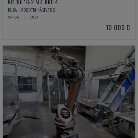
KR 30L16-2 MIT KRC 4
KUKA - ROBOTIN KÄSIVARSI
SAKSA
2013
10 000 €