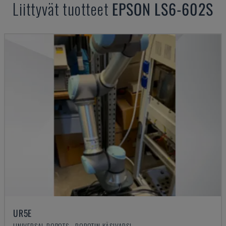
Liittyvät tuotteet
EPSON
LS6-602S
UR5E
UNIVERSAL ROBOTS - ROBOTIN KÄSIVARSI