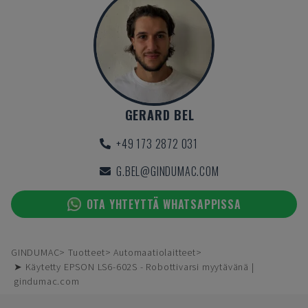
GERARD BEL
+49 173 2872 031
G.BEL@GINDUMAC.COM
OTA YHTEYTTÄ WHATSAPPISSA
GINDUMAC
Tuotteet
Automaatiolaitteet
➤ Käytetty EPSON LS6-602S - Robottivarsi myytävänä |
gindumac.com