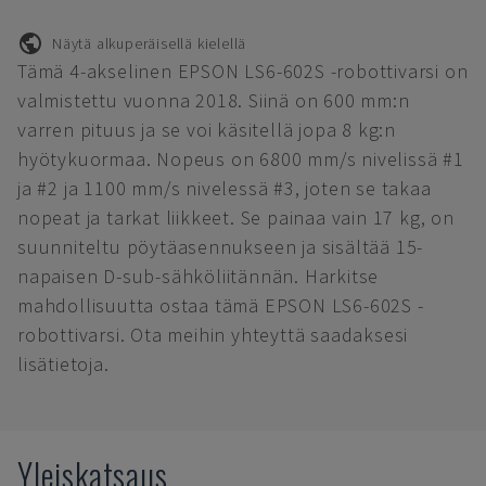
Näytä alkuperäisellä kielellä
Tämä 4-akselinen EPSON LS6-602S -robottivarsi on
valmistettu vuonna 2018. Siinä on 600 mm:n
varren pituus ja se voi käsitellä jopa 8 kg:n
hyötykuormaa. Nopeus on 6800 mm/s nivelissä #1
ja #2 ja 1100 mm/s nivelessä #3, joten se takaa
nopeat ja tarkat liikkeet. Se painaa vain 17 kg, on
suunniteltu pöytäasennukseen ja sisältää 15-
napaisen D-sub-sähköliitännän. Harkitse
mahdollisuutta ostaa tämä EPSON LS6-602S -
robottivarsi. Ota meihin yhteyttä saadaksesi
lisätietoja.
Yleiskatsaus