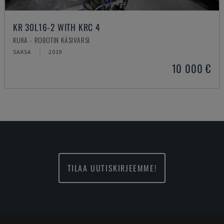
KR 30L16-2 WITH KRC 4
KUKA - ROBOTIN KÄSIVARSI
SAKSA
2019
10 000 €
TILAA UUTISKIRJEEMME!