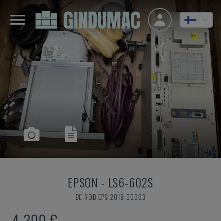
EPSON
-
LS6-602S
DE-ROB-EPS-2018-00003
4 300 €