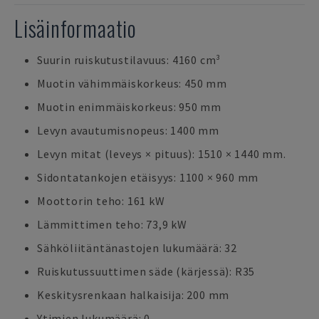
Lisäinformaatio
Suurin ruiskutustilavuus: 4160 cm³
Muotin vähimmäiskorkeus: 450 mm
Muotin enimmäiskorkeus: 950 mm
Levyn avautumisnopeus: 1400 mm
Levyn mitat (leveys × pituus): 1510 × 1440 mm.
Sidontatankojen etäisyys: 1100 × 960 mm
Moottorin teho: 161 kW
Lämmittimen teho: 73,9 kW
Sähköliitäntänastojen lukumäärä: 32
Ruiskutussuuttimen säde (kärjessä): R35
Keskitysrenkaan halkaisija: 200 mm
Ytimien lukumäärä: 0