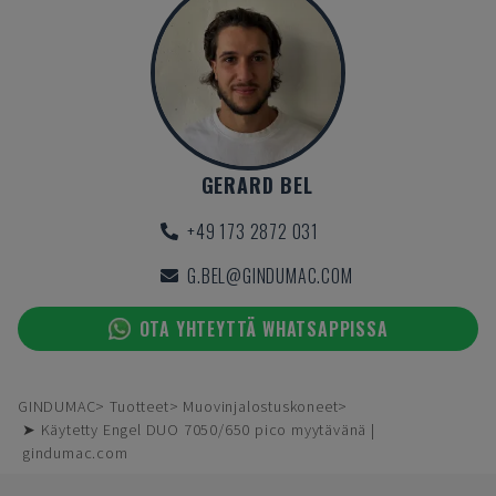
GERARD BEL
+49 173 2872 031
G.BEL@GINDUMAC.COM
OTA YHTEYTTÄ WHATSAPPISSA
GINDUMAC
Tuotteet
Muovinjalostuskoneet
➤ Käytetty Engel DUO 7050/650 pico myytävänä |
gindumac.com