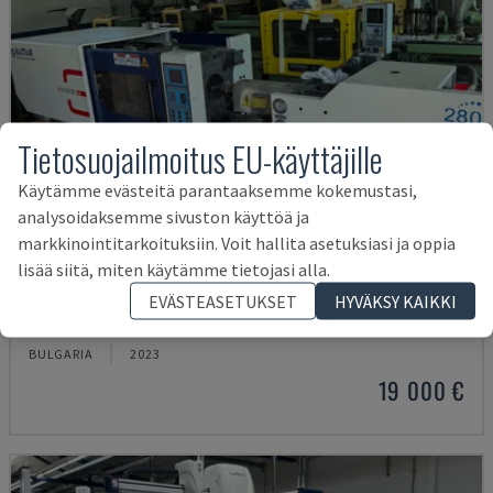
Tietosuojailmoitus EU-käyttäjille
Käytämme evästeitä parantaaksemme kokemustasi,
analysoidaksemme sivuston käyttöä ja
markkinointitarkoituksiin. Voit hallita asetuksiasi ja oppia
lisää siitä, miten käytämme tietojasi alla.
MA900ІІ
EVÄSTEASETUKSET
HYVÄKSY KAIKKI
HAITIAN - HYDRAULINEN RUISKUVALUKONE
BULGARIA
2023
19 000 €