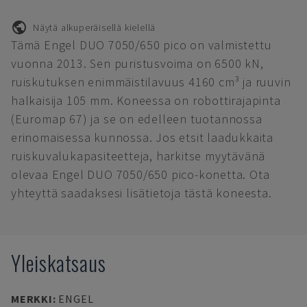
Näytä alkuperäisellä kielellä
Tämä Engel DUO 7050/650 pico on valmistettu
vuonna 2013. Sen puristusvoima on 6500 kN,
ruiskutuksen enimmäistilavuus 4160 cm³ ja ruuvin
halkaisija 105 mm. Koneessa on robottirajapinta
(Euromap 67) ja se on edelleen tuotannossa
erinomaisessa kunnossa. Jos etsit laadukkaita
ruiskuvalukapasiteetteja, harkitse myytävänä
olevaa Engel DUO 7050/650 pico-konetta. Ota
yhteyttä saadaksesi lisätietoja tästä koneesta.
Yleiskatsaus
MERKKI
:
ENGEL