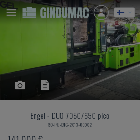
Engel
-
DUO 7050/650 pico
RO-INJ-ENG-2013-00002
141 000 €