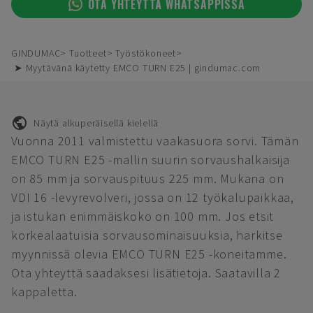
OTA YHTEYTTÄ WHATSAPPISSA
GINDUMAC
Tuotteet
Työstökoneet
➤ Myytävänä käytetty EMCO TURN E25 | gindumac.com
Näytä alkuperäisellä kielellä
Vuonna 2011 valmistettu vaakasuora sorvi. Tämän
EMCO TURN E25 -mallin suurin sorvaushalkaisija
on 85 mm ja sorvauspituus 225 mm. Mukana on
VDI 16 -levyrevolveri, jossa on 12 työkalupaikkaa,
ja istukan enimmäiskoko on 100 mm. Jos etsit
korkealaatuisia sorvausominaisuuksia, harkitse
myynnissä olevia EMCO TURN E25 -koneitamme.
Ota yhteyttä saadaksesi lisätietoja. Saatavilla 2
kappaletta.