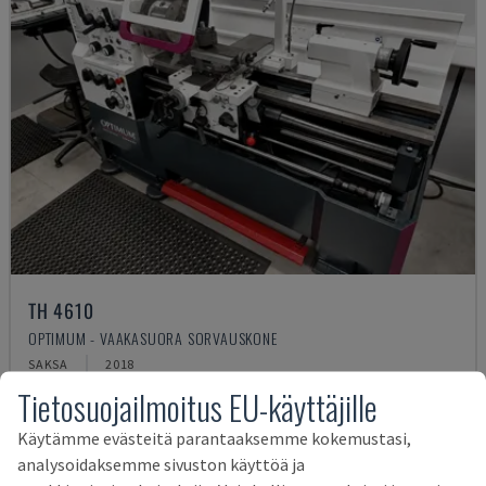
TH 4610
OPTIMUM - VAAKASUORA SORVAUSKONE
SAKSA
2018
Tietosuojailmoitus EU-käyttäjille
12 000 €
Käytämme evästeitä parantaaksemme kokemustasi,
analysoidaksemme sivuston käyttöä ja