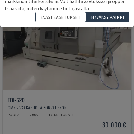
markkinointitarkoituksiin. Voit hallita asetuksiasi ja oppia
lisää siitä, miten käytämme tietojasi alla.
EVÄSTEASETUKSET
HYVÄKSY KAIKKI
TBI-520
CMZ - VAAKASUORA SORVAUSKONE
PUOLA
2005
40.135 TUNNIT
30 000 €