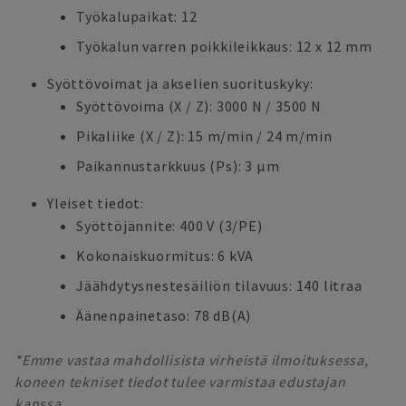
Työkalupaikat: 12
Työkalun varren poikkileikkaus: 12 x 12 mm
Syöttövoimat ja akselien suorituskyky:
Syöttövoima (X / Z): 3000 N / 3500 N
Pikaliike (X / Z): 15 m/min / 24 m/min
Paikannustarkkuus (Ps): 3 µm
Yleiset tiedot:
Syöttöjännite: 400 V (3/PE)
Kokonaiskuormitus: 6 kVA
Jäähdytysnestesäiliön tilavuus: 140 litraa
Äänenpainetaso: 78 dB(A)
*Emme vastaa mahdollisista virheistä ilmoituksessa,
koneen tekniset tiedot tulee varmistaa edustajan
kanssa.