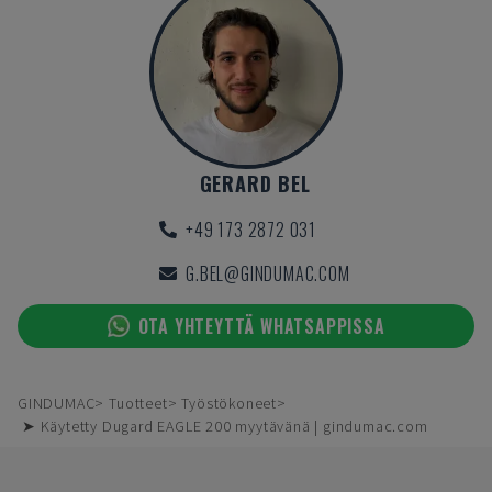
GERARD BEL
+49 173 2872 031
G.BEL@GINDUMAC.COM
OTA YHTEYTTÄ WHATSAPPISSA
GINDUMAC
Tuotteet
Työstökoneet
➤ Käytetty Dugard EAGLE 200 myytävänä | gindumac.com