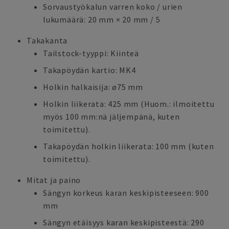
Sorvaustyökalun varren koko / urien
lukumäärä: 20 mm × 20 mm / 5
Takakanta
Tailstock-tyyppi: Kiinteä
Takapöydän kartio: MK4
Holkin halkaisija: ø75 mm
Holkin liikerata: 425 mm (Huom.: ilmoitettu
myös 100 mm:nä jäljempänä, kuten
toimitettu).
Takapöydän holkin liikerata: 100 mm (kuten
toimitettu).
Mitat ja paino
Sängyn korkeus karan keskipisteeseen: 900
mm
Sängyn etäisyys karan keskipisteestä: 290