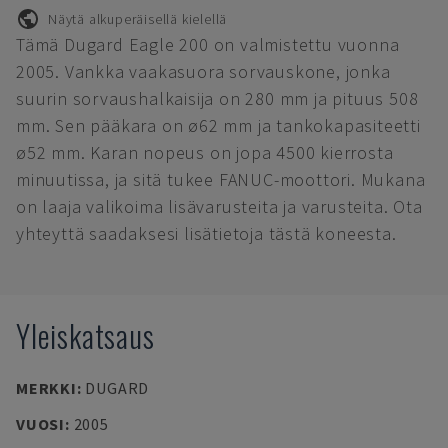
Näytä alkuperäisellä kielellä
Tämä Dugard Eagle 200 on valmistettu vuonna
2005. Vankka vaakasuora sorvauskone, jonka
suurin sorvaushalkaisija on 280 mm ja pituus 508
mm. Sen pääkara on ø62 mm ja tankokapasiteetti
ø52 mm. Karan nopeus on jopa 4500 kierrosta
minuutissa, ja sitä tukee FANUC-moottori. Mukana
on laaja valikoima lisävarusteita ja varusteita. Ota
yhteyttä saadaksesi lisätietoja tästä koneesta.
Yleiskatsaus
MERKKI
:
DUGARD
VUOSI
:
2005