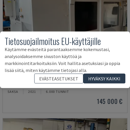
Tietosuojailmoitus EU-käyttäjille
Käytämme evästeitä parantaaksemme kokemustasi,
analysoidaksemme sivuston käyttöä ja
markkinointitarkoituksiin. Voit hallita asetuksiasi ja oppia
lisää siitä, miten käytämme tietojasi alla.
U5-1530
EVÄSTEASETUKSET
HYVÄKSY KAIKKI
SPINNER - VERTIKAALINEN TYÖSTÖKESKUS
SAKSA
2021
6.000 TUNNIT
145 000 €