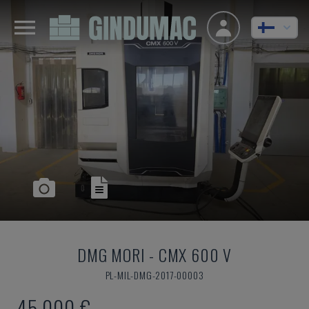
DMG MORI
-
CMX 600 V
PL-MIL-DMG-2017-00003
45 000 €