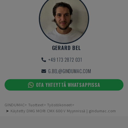
GERARD BEL
+49 173 2872 031
G.BEL@GINDUMAC.COM
OTA YHTEYTTÄ WHATSAPPISSA
GINDUMAC
Tuotteet
Työstökoneet
➤ Käytetty DMG MORI CMX 600 V Myynnissä | gindumac.com