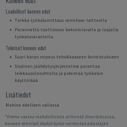
Koneen edut
Laadulliset koneen edut
Tarkka työkalumittaus renishaw-laitteella
Parannettu tuottavuus kaksoislavalla ja laajalla
työkaluvarastolla
Tekniset koneen edut
Suuri karan nopeus tehokkaaseen koneistukseen
Sisäinen jäähdytysjärjestelmä parantaa
leikkausolosuhteita ja pidentää työkalun
käyttöikää
Lisätiedot
Mahine edelleen vallassa
*Emme vastaa mahdollisista virheistä ilmoituksessa,
koneen tekniset tiedot tulee varmistaa edustajan