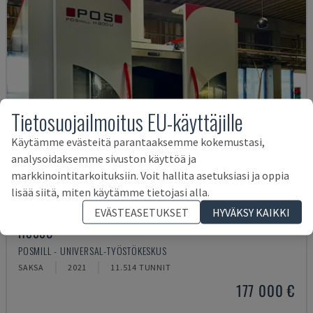
Tietosuojailmoitus EU-käyttäjille
Käytämme evästeitä parantaaksemme kokemustasi,
analysoidaksemme sivuston käyttöä ja
markkinointitarkoituksiin. Voit hallita asetuksiasi ja oppia
lisää siitä, miten käytämme tietojasi alla.
EVÄSTEASETUKSET
HYVÄKSY KAIKKI
H800U
POSMILL - UNIVERSAL-TYÖSTÖKESKUS
SAKSA
2021
11.514 TUNNIT
177 000 €