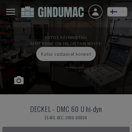
KIITOS KÄYNNISTÄSI
TÄMÄ KONE ON HILJATTAIN MYYTY.
Katso vastaavat koneet
DECKEL
-
DMC 60 U hi-dyn
ES-MIL-DEC-2000-00004