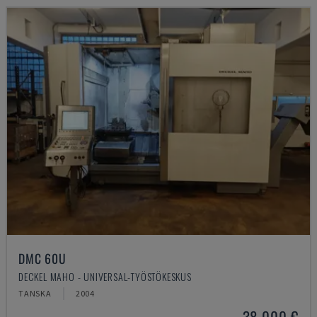
DMC 60U
DECKEL MAHO - UNIVERSAL-TYÖSTÖKESKUS
TANSKA
2004
38 000 €