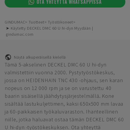
OTA YHTEYTTÄ WHATSAPPISSA
GINDUMAC
Tuotteet
Työstökoneet
➤ Käytetty DECKEL DMC 60 U hi-dyn Myydään |
gindumac.com
Näytä alkuperäisellä kielellä
Tämä 5-akselinen DECKEL DMC 60 U hi-dyn
valmistettiin vuonna 2000. Pystytyöstökeskus,
jossa on HEIDENHAIN TNC 430 -ohjaus, sen karan
nopeus on 12 000 rpm ja se on varustettu 40
baarin sisäisellä jäähdytysjärjestelmällä. Kone
sisältää lastukuljettimen, kaksi 650x500 mm lavaa
ja 60-paikkaisen työkaluvaraston. Ihanteellinen
niille, jotka haluavat ostaa tämän DECKEL DMC 60
U hi-dyn -työstökeskuksen. Ota yhteyttä