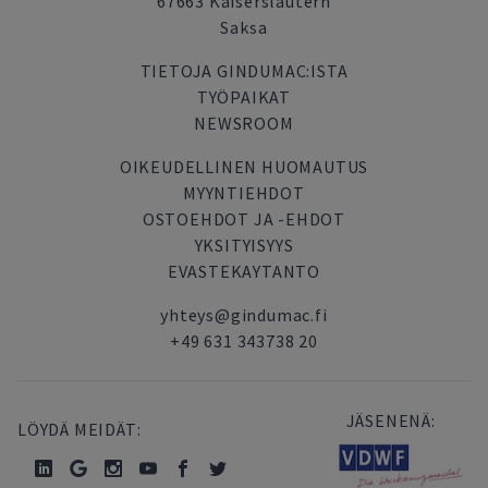
67663 Kaiserslautern
Saksa
TIETOJA GINDUMAC:ISTA
TYÖPAIKAT
NEWSROOM
OIKEUDELLINEN HUOMAUTUS
MYYNTIEHDOT
OSTOEHDOT JA -EHDOT
YKSITYISYYS
EVASTEKAYTANTO
yhteys@gindumac.fi
+49 631 343738 20
JÄSENENÄ:
LÖYDÄ MEIDÄT: