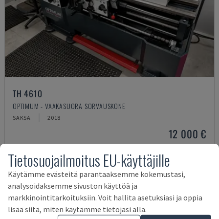
TH 4610
OPTIMUM - VAAKASUORA SORVAUSKONE
SAKSA
2018
12 000 €
Tietosuojailmoitus EU-käyttäjille
Käytämme evästeitä parantaaksemme kokemustasi,
analysoidaksemme sivuston käyttöä ja
markkinointitarkoituksiin. Voit hallita asetuksiasi ja oppia
lisää siitä, miten käytämme tietojasi alla.