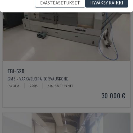
EVÄSTEASETUKSET
HYVÄKSY KAIKKI
TBI-520
CMZ - VAAKASUORA SORVAUSKONE
PUOLA
2005
40.135 TUNNIT
30 000 €