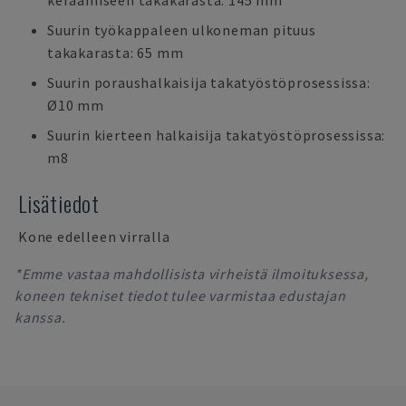
keräämiseen takakarasta: 145 mm
Suurin työkappaleen ulkoneman pituus
takakarasta: 65 mm
Suurin poraushalkaisija takatyöstöprosessissa:
Ø10 mm
Suurin kierteen halkaisija takatyöstöprosessissa:
m8
Lisätiedot
Kone edelleen virralla
*Emme vastaa mahdollisista virheistä ilmoituksessa,
koneen tekniset tiedot tulee varmistaa edustajan
kanssa.