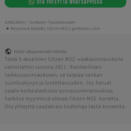
OTA YHTEYTTÄ WHATSAPPISSA
GINDUMAC
Tuotteet
Työstökoneet
➤ Myynnissä käytetty Citizen M32 | gindumac.com
Näytä alkuperäisellä kielellä
Tämä 5-akselinen Citizen M32 -vaakasorvauskone
valmistettiin vuonna 2011. Ihanteellinen
tarkkuussorvaukseen, se tarjoaa vankan
suorituskyvyn ja luotettavuuden. Jos haluat
saada korkealaatuisia sorvausominaisuuksia,
harkitse myynnissä olevaa Citizen M32 -konetta.
Ota yhteyttä saadaksesi lisätietoja tästä koneesta.