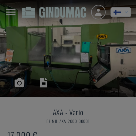
AXA
-
Vario
DE-MIL-AXA-2000-00001
17 000 €