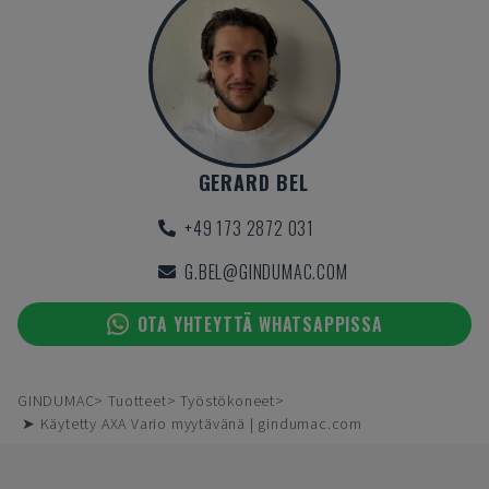
GERARD BEL
+49 173 2872 031
G.BEL@GINDUMAC.COM
OTA YHTEYTTÄ WHATSAPPISSA
GINDUMAC
Tuotteet
Työstökoneet
➤ Käytetty AXA Vario myytävänä | gindumac.com