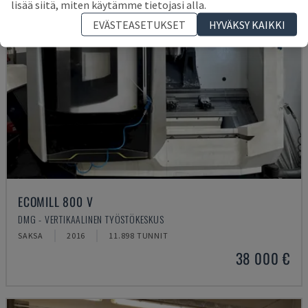
lisää siitä, miten käytämme tietojasi alla.
EVÄSTEASETUKSET
HYVÄKSY KAIKKI
ECOMILL 800 V
DMG - VERTIKAALINEN TYÖSTÖKESKUS
SAKSA
2016
11.898 TUNNIT
38 000 €