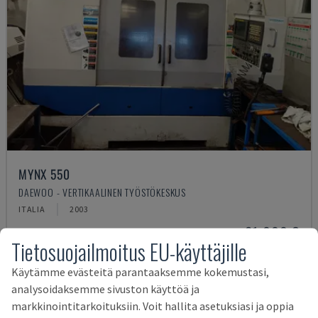
MYNX 550
DAEWOO - VERTIKAALINEN TYÖSTÖKESKUS
ITALIA
2003
21 000 €
Tietosuojailmoitus EU-käyttäjille
Käytämme evästeitä parantaaksemme kokemustasi,
analysoidaksemme sivuston käyttöä ja
markkinointitarkoituksiin. Voit hallita asetuksiasi ja oppia