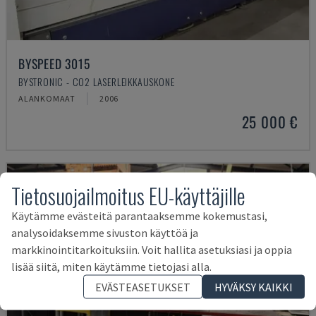
BYSPEED 3015
BYSTRONIC - CO2 LASERLEIKKAUSKONE
ALANKOMAAT
2006
25 000 €
Tietosuojailmoitus EU-käyttäjille
Käytämme evästeitä parantaaksemme kokemustasi,
analysoidaksemme sivuston käyttöä ja
markkinointitarkoituksiin. Voit hallita asetuksiasi ja oppia
lisää siitä, miten käytämme tietojasi alla.
EVÄSTEASETUKSET
HYVÄKSY KAIKKI