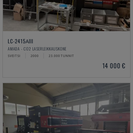
LC-2415ΑIII
AMADA - CO2 LASERLEIKKAUSKONE
SVEITSI
2000
23.000 TUNNIT
14 000 €