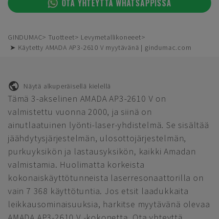
OTA YHTEYTTÄ WHATSAPPISSA
GINDUMAC
Tuotteet
Levymetallikoneeet
➤ Käytetty AMADA AP3-2610 V myytävänä | gindumac.com
Näytä alkuperäisellä kielellä
Tämä 3-akselinen AMADA AP3-2610 V on
valmistettu vuonna 2000, ja siinä on
ainutlaatuinen lyönti-laser-yhdistelmä. Se sisältää
jäähdytysjärjestelmän, ulosottojärjestelmän,
purkuyksikön ja lastausyksikön, kaikki Amadan
valmistamia. Huolimatta korkeista
kokonaiskäyttötunneista laserresonaattorilla on
vain 7 368 käyttötuntia. Jos etsit laadukkaita
leikkausominaisuuksia, harkitse myytävänä olevaa
AMADA AP3-2610 V -kokonetta. Ota yhteyttä