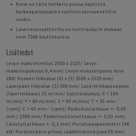
Kone on tällä hetkellä poissa käytöstä
korkeapainepuolen viallisen servoventtiilin
vuoksi.
Laserresonaattorilla on tuntilaskurin mukaan
noin 7368 käyttötuntia.
Lisätiedot
Levyn maksimimitat 2500 x 1525/ Levyn
maksimipaksuus 6,4 mm/ Levyn maksimipaino noin
280/ Koneen liikealue (X) x (Y) 2500 x 1520 mm/
Laserpään liikealue (Z) 300 mm/ Laserleikkausnopeus
(laserleikkaus) 15 m/min/ Syöttönopeus/ X = 100
m/min/ Y = 80 m/min/ Z = 60 m/min/ T = 35 min-'
(rpm)/ C = 60 min-' (rpm)/ Paikoitustarkkuus +- 0,05
mm / 1000 mm/ Paikoitustoistettavuus +- 0,01 mm/
Lävistystarkkuus +- 0,1 mm/ Puristuskapasiteetti 196
kN/ Puristusiskun pituus säädettävissä jopa 50 mm/