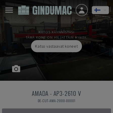
KIITOS KÄYNNISTÄSI
TÄMÄ KONE ON HILJATTAIN MYYTY.
Katso vastaavat koneet
AMADA
-
AP3-2610 V
DE-CUT-AMA-2000-00001