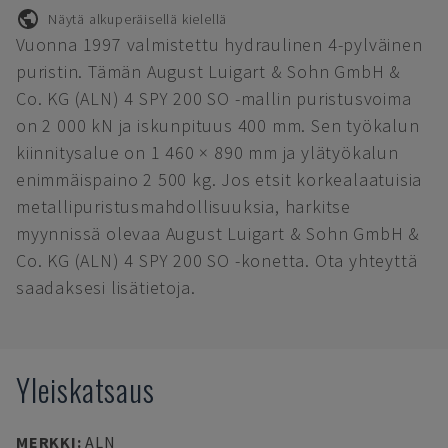
Näytä alkuperäisellä kielellä
Vuonna 1997 valmistettu hydraulinen 4-pylväinen
puristin. Tämän August Luigart & Sohn GmbH &
Co. KG (ALN) 4 SPY 200 SO -mallin puristusvoima
on 2 000 kN ja iskunpituus 400 mm. Sen työkalun
kiinnitysalue on 1 460 × 890 mm ja ylätyökalun
enimmäispaino 2 500 kg. Jos etsit korkealaatuisia
metallipuristusmahdollisuuksia, harkitse
myynnissä olevaa August Luigart & Sohn GmbH &
Co. KG (ALN) 4 SPY 200 SO -konetta. Ota yhteyttä
saadaksesi lisätietoja.
Yleiskatsaus
MERKKI
:
ALN