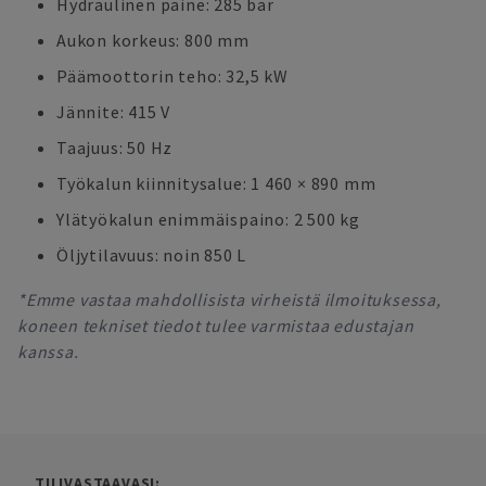
Hydraulinen paine: 285 bar
Aukon korkeus: 800 mm
Päämoottorin teho: 32,5 kW
Jännite: 415 V
Taajuus: 50 Hz
Työkalun kiinnitysalue: 1 460 × 890 mm
Ylätyökalun enimmäispaino: 2 500 kg
Öljytilavuus: noin 850 L
*Emme vastaa mahdollisista virheistä ilmoituksessa,
koneen tekniset tiedot tulee varmistaa edustajan
kanssa.
TILIVASTAAVASI: