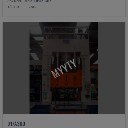
ARZUFFI - METALLIPURISTIN
TŠEKKI
2013
MYYTY
91/A300