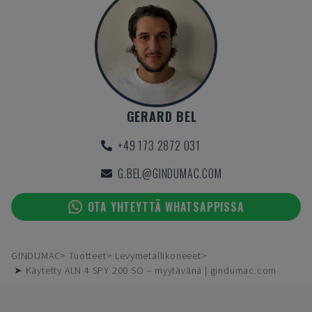
GERARD BEL
+49 173 2872 031
G.BEL@GINDUMAC.COM
OTA YHTEYTTÄ WHATSAPPISSA
GINDUMAC
Tuotteet
Levymetallikoneeet
➤ Käytetty ALN 4 SPY 200 SO – myytävänä | gindumac.com