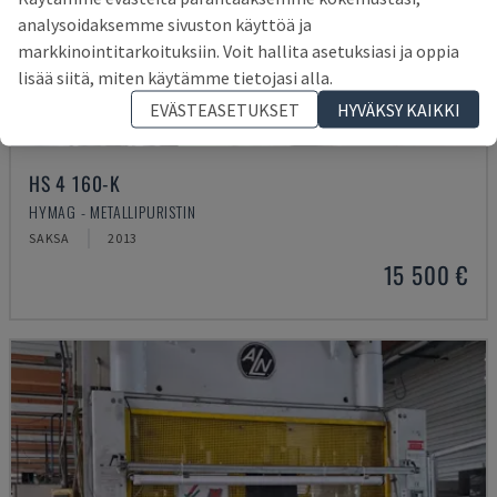
analysoidaksemme sivuston käyttöä ja
markkinointitarkoituksiin. Voit hallita asetuksiasi ja oppia
lisää siitä, miten käytämme tietojasi alla.
EVÄSTEASETUKSET
HYVÄKSY KAIKKI
HS 4 160-K
HYMAG - METALLIPURISTIN
SAKSA
2013
15 500 €