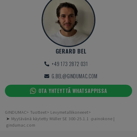
GERARD BEL
+49 173 2872 031
G.BEL@GINDUMAC.COM
OTA YHTEYTTÄ WHATSAPPISSA
GINDUMAC
Tuotteet
Levymetallikoneeet
➤ Myytävänä käytetty Müller SE 300-25.1.1 -painokone |
gindumac.com