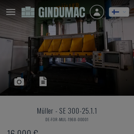
Müller
-
SE 300-25.1.1
DE-FOR-MUL-1968-00001
16 000 €