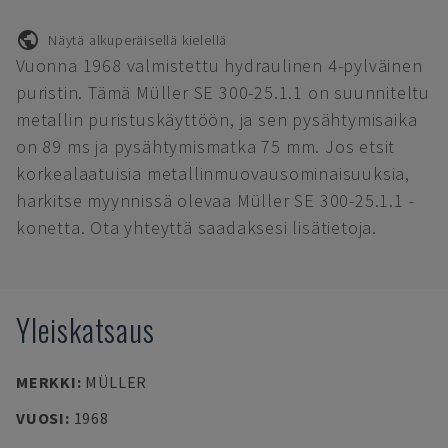
Näytä alkuperäisellä kielellä
Vuonna 1968 valmistettu hydraulinen 4-pylväinen
puristin. Tämä Müller SE 300-25.1.1 on suunniteltu
metallin puristuskäyttöön, ja sen pysähtymisaika
on 89 ms ja pysähtymismatka 75 mm. Jos etsit
korkealaatuisia metallinmuovausominaisuuksia,
harkitse myynnissä olevaa Müller SE 300-25.1.1 -
konetta. Ota yhteyttä saadaksesi lisätietoja.
Yleiskatsaus
MERKKI
:
MÜLLER
VUOSI
:
1968