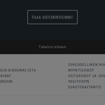
TILAA UUTISKIRJEEMME!
Takaisin alkuun
OIKEUDELLINEN H
OJA GINDUMAC:ISTA
MYYNTIEHDOT
PAIKAT
OSTOEHDOT JA -E
SROOM
YKSITYISYYS
EVASTEKAYTANTO