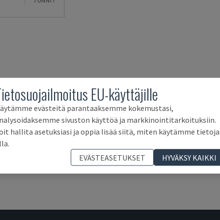
TUNNIT
Tietosuojailmoitus EU-käyttäjille
äytämme evästeitä parantaaksemme kokemustasi,
nalysoidaksemme sivuston käyttöä ja markkinointitarkoituksiin.
oit hallita asetuksiasi ja oppia lisää siitä, miten käytämme tietoja
lla.
EVÄSTEASETUKSET
HYVÄKSY KAIKKI