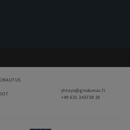
UOMAUTUS
yhteys@gindumac.fi
HDOT
+49 631 343738 20