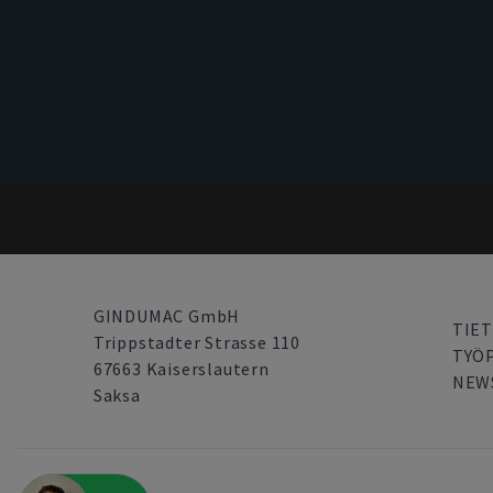
GINDUMAC GmbH
TIET
Trippstadter Strasse 110
TYÖ
67663 Kaiserslautern
NEW
Saksa