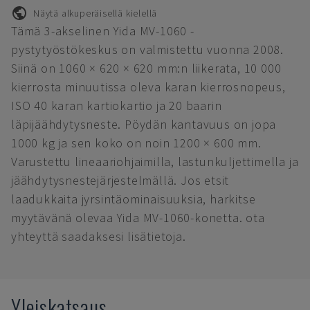
Näytä alkuperäisellä kielellä
Tämä 3-akselinen Yida MV-1060 -
pystytyöstökeskus on valmistettu vuonna 2008.
Siinä on 1060 × 620 × 620 mm:n liikerata, 10 000
kierrosta minuutissa oleva karan kierrosnopeus,
ISO 40 karan kartiokartio ja 20 baarin
läpijäähdytysneste. Pöydän kantavuus on jopa
1000 kg ja sen koko on noin 1200 × 600 mm.
Varustettu lineaariohjaimilla, lastunkuljettimella ja
jäähdytysnestejärjestelmällä. Jos etsit
laadukkaita jyrsintäominaisuuksia, harkitse
myytävänä olevaa Yida MV-1060-konetta. ota
yhteyttä saadaksesi lisätietoja.
Yleiskatsaus