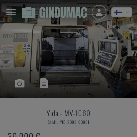
Yida
-
MV-1060
SI-MIL-YID-2008-00001
39 000 €