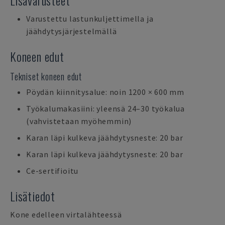
Lisävarusteet
Varustettu lastunkuljettimella ja
jäähdytysjärjestelmällä
Koneen edut
Tekniset koneen edut
Pöydän kiinnitysalue: noin 1200 × 600 mm
Työkalumakasiini: yleensä 24–30 työkalua
(vahvistetaan myöhemmin)
Karan läpi kulkeva jäähdytysneste: 20 bar
Karan läpi kulkeva jäähdytysneste: 20 bar
Ce-sertifioitu
Lisätiedot
Kone edelleen virtalähteessä