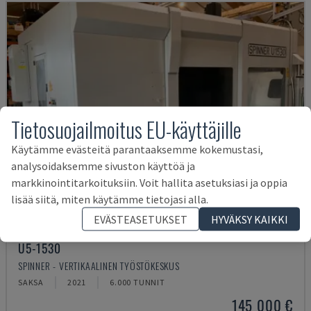
Tietosuojailmoitus EU-käyttäjille
Käytämme evästeitä parantaaksemme kokemustasi,
analysoidaksemme sivuston käyttöä ja
markkinointitarkoituksiin. Voit hallita asetuksiasi ja oppia
lisää siitä, miten käytämme tietojasi alla.
EVÄSTEASETUKSET
HYVÄKSY KAIKKI
U5-1530
SPINNER - VERTIKAALINEN TYÖSTÖKESKUS
SAKSA
2021
6.000 TUNNIT
145 000 €