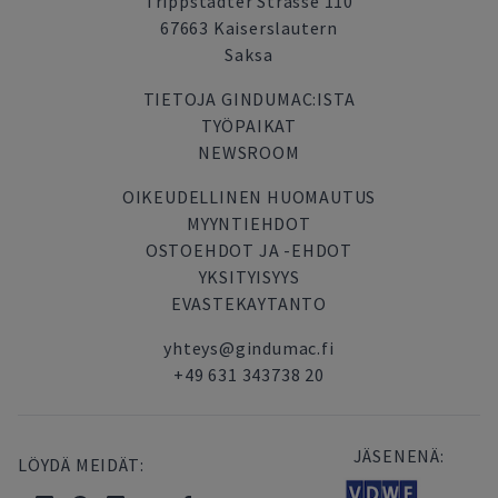
Trippstadter Strasse 110
67663 Kaiserslautern
Saksa
TIETOJA GINDUMAC:ISTA
TYÖPAIKAT
NEWSROOM
OIKEUDELLINEN HUOMAUTUS
MYYNTIEHDOT
OSTOEHDOT JA -EHDOT
YKSITYISYYS
EVASTEKAYTANTO
yhteys@gindumac.fi
+49 631 343738 20
JÄSENENÄ:
LÖYDÄ MEIDÄT: