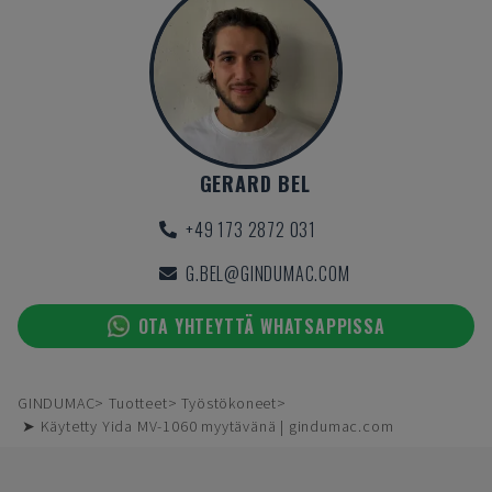
GERARD BEL
+49 173 2872 031
G.BEL@GINDUMAC.COM
OTA YHTEYTTÄ WHATSAPPISSA
GINDUMAC
Tuotteet
Työstökoneet
➤ Käytetty Yida MV-1060 myytävänä | gindumac.com