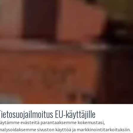
Tietosuojailmoitus EU-käyttäjille
äytämme evästeitä parantaaksemme kokemustasi,
nalysoidaksemme sivuston käyttöä ja markkinointitarkoituksiin.