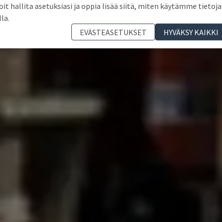
oit hallita asetuksiasi ja oppia lisää siitä, miten käytämme tietoja
lla.
EVÄSTEASETUKSET
HYVÄKSY KAIKKI