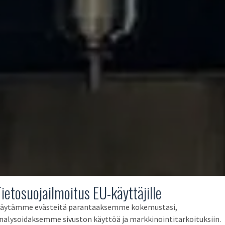
Tietosuojailmoitus EU-käyttäjille
äytämme evästeitä parantaaksemme kokemustasi,
nalysoidaksemme sivuston käyttöä ja markkinointitarkoituksiin.