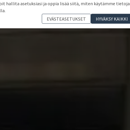
oit hallita asetuksiasi ja oppia lisää siitä, miten käytämme tietoja
lla.
EVÄSTEASETUKSET
HYVÄKSY KAIKKI