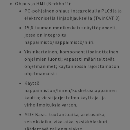
Ohjaus ja HMI (Beckhoff):
PC-pohjainen ohjaus integroidulla PLC:llä ja
elektronisella linjaohjauksella (TwinCAT 3).
15,6 tuuman monikosketusnäyttöpaneeli,
jossa on integroitu
näppäimistö/näppäimistö/hiiri.
Yksinkertainen, komponenttipainotteinen
ohjelmien luonti; vapaasti määriteltävät
ohjelmanimet; käytännössä rajoittamaton
ohjelmamuisti
Käyttö
näppäimistön/hiiren/kosketusnäppäimen
kautta; viestijärjestelmä käyttäjä- ja
virheilmoituksia varten.
MDE Basic: tuotantoaika, asetusaika,
seisokkiaika, vika-aika, yksikkölaskuri,
säädettävä tallennusjakso.