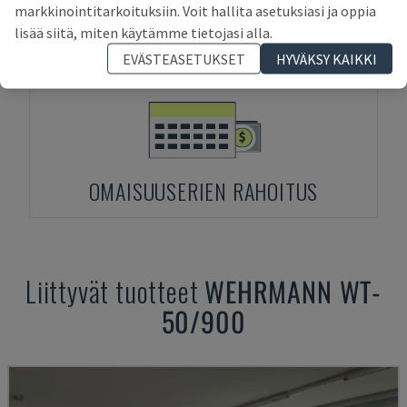
markkinointitarkoituksiin. Voit hallita asetuksiasi ja oppia
ENNAKKOMAKSU
lisää siitä, miten käytämme tietojasi alla.
EVÄSTEASETUKSET
HYVÄKSY KAIKKI
OMAISUUSERIEN RAHOITUS
Liittyvät tuotteet
WEHRMANN
WT-
50/900