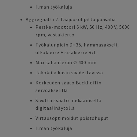
Ilman työkaluja
Aggregaatti 2: Taajuusohjattu pääsaha
Perske-moottori 6 kW, 50 Hz, 400 V, 5000
rpm, vastakierto
Työkalunpidin D=35, hammasakseli,
ulkokierre + sisäkierre R/L.
Max sahanterän Ø 400 mm
Jakokiila käsin säädettävissä
Korkeuden säätö Beckhoffin
servoakselilla
Sivuttaissäätö mekaanisella
digitaalinäytöllä
Virtausoptimoidut poistohuput
Ilman työkaluja