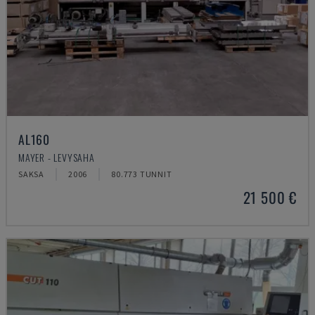
AL160
MAYER - LEVYSAHA
SAKSA
2006
80.773 TUNNIT
21 500 €