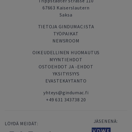
Trippstadter Strasse 110
67663 Kaiserslautern
Saksa
TIETOJA GINDUMAC:ISTA
TYÖPAIKAT
NEWSROOM
OIKEUDELLINEN HUOMAUTUS
MYYNTIEHDOT
OSTOEHDOT JA -EHDOT
YKSITYISYYS
EVASTEKAYTANTO
yhteys@gindumac.fi
+49 631 343738 20
JÄSENENÄ:
LÖYDÄ MEIDÄT: