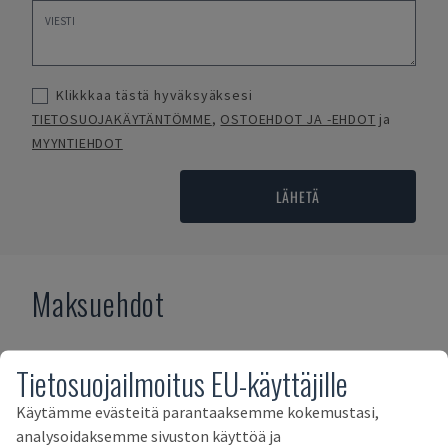
Klikkkaa tästä hyväksyäksesi
TIETOSUOJAKÄYTÄNTÖMME
,
OSTOEHDOT JA -EHDOT
ja
MYYNTIEHDOT
LÄHETÄ
Maksuehdot
Tietosuojailmoitus EU-käyttäjille
Käytämme evästeitä parantaaksemme kokemustasi,
analysoidaksemme sivuston käyttöä ja