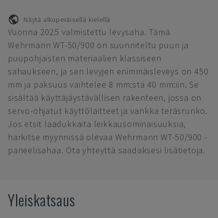
Näytä alkuperäisellä kielellä
Vuonna 2025 valmistettu levysaha. Tämä
Wehrmann WT-50/900 on suunniteltu puun ja
puupohjaisten materiaalien klassiseen
sahaukseen, ja sen levyjen enimmäisleveys on 450
mm ja paksuus vaihtelee 8 mm:stä 40 mm:iin. Se
sisältää käyttäjäystävällisen rakenteen, jossa on
servo-ohjatut käyttölaitteet ja vankka teräsrunko.
Jos etsit laadukkaita leikkausominaisuuksia,
harkitse myynnissä olevaa Wehrmann WT-50/900 -
paneelisahaa. Ota yhteyttä saadaksesi lisätietoja.
Yleiskatsaus