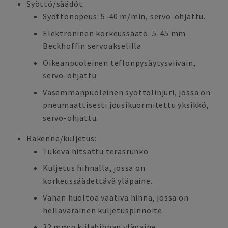
Syöttö/säädöt:
Syöttönopeus: 5-40 m/min, servo-ohjattu.
Elektroninen korkeussäätö: 5-45 mm
Beckhoffin servoakselilla
Oikeanpuoleinen teflonpysäytysviivain,
servo-ohjattu
Vasemmanpuoleinen syöttölinjuri, jossa on
pneumaattisesti jousikuormitettu yksikkö,
servo-ohjattu.
Rakenne/kuljetus:
Tukeva hitsattu teräsrunko
Kuljetus hihnalla, jossa on
korkeussäädettävä yläpaine.
Vähän huoltoa vaativa hihna, jossa on
hellävarainen kuljetuspinnoite.
32 mm:n kiilahihnan yläpaine