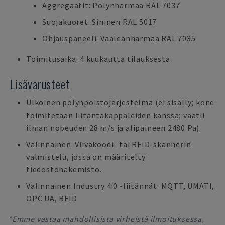
Aggregaatit: Pölynharmaa RAL 7037
Suojakuoret: Sininen RAL 5017
Ohjauspaneeli: Vaaleanharmaa RAL 7035
Toimitusaika: 4 kuukautta tilauksesta
Lisävarusteet
Ulkoinen pölynpoistojärjestelmä (ei sisälly; kone
toimitetaan liitäntäkappaleiden kanssa; vaatii
ilman nopeuden 28 m/s ja alipaineen 2480 Pa).
Valinnainen: Viivakoodi- tai RFID-skannerin
valmistelu, jossa on määritelty
tiedostohakemisto.
Valinnainen Industry 4.0 -liitännät: MQTT, UMATI,
OPC UA, RFID
*Emme vastaa mahdollisista virheistä ilmoituksessa,