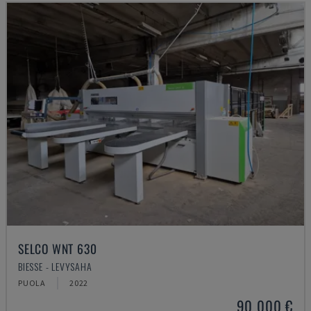
SELCO WNT 630
BIESSE - LEVYSAHA
PUOLA
2022
90 000 €