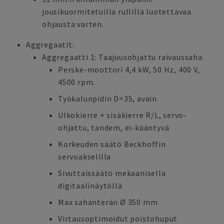
jousikuormitetuilla rullilla luotettavaa
ohjausta varten.
Aggregaatit:
Aggregaatti 1: Taajuusohjattu raivaussaha.
Perske-moottori 4,4 kW, 50 Hz, 400 V,
4500 rpm.
Työkalunpidin D=35, avain
Ulkokierre + sisäkierre R/L, servo-
ohjattu, tandem, ei-kääntyvä
Korkeuden säätö Beckhoffin
servoakselilla
Sivuttaissäätö mekaanisella
digitaalinäytöllä
Max sahanterän Ø 350 mm
Virtausoptimoidut poistohuput