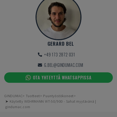
GERARD BEL
+49 173 2872 031
G.BEL@GINDUMAC.COM
OTA YHTEYTTÄ WHATSAPPISSA
GINDUMAC
Tuotteet
Puuntyöstökoneet
➤ Käytetty WEHRMANN WT-50/900 - Sahat myytävänä |
gindumac.com