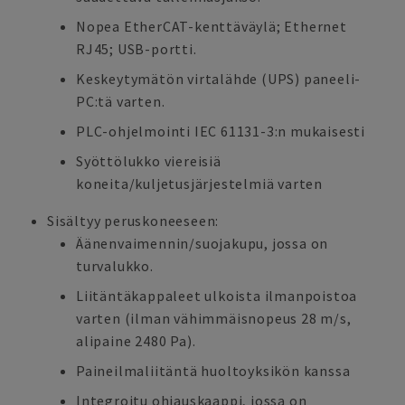
Nopea EtherCAT-kenttäväylä; Ethernet
RJ45; USB-portti.
Keskeytymätön virtalähde (UPS) paneeli-
PC:tä varten.
PLC-ohjelmointi IEC 61131-3:n mukaisesti
Syöttölukko viereisiä
koneita/kuljetusjärjestelmiä varten
Sisältyy peruskoneeseen:
Äänenvaimennin/suojakupu, jossa on
turvalukko.
Liitäntäkappaleet ulkoista ilmanpoistoa
varten (ilman vähimmäisnopeus 28 m/s,
alipaine 2480 Pa).
Paineilmaliitäntä huoltoyksikön kanssa
Integroitu ohjauskaappi, jossa on