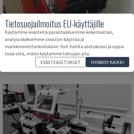
Tietosuojailmoitus EU-käyttäjille
Käytämme evästeitä parantaaksemme kokemustasi,
analysoidaksemme sivuston käyttöä ja
EMCOMAT 200X1000
markkinointitarkoituksiin. Voit hallita asetuksiasi ja oppia
EMCO - VAAKASUORA SORVAUSKONE
lisää siitä, miten käytämme tietojasi alla.
SAKSA
2001
EVÄSTEASETUKSET
HYVÄKSY KAIKKI
14 000 €