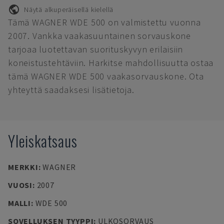
Näytä alkuperäisellä kielellä
Tämä WAGNER WDE 500 on valmistettu vuonna
2007. Vankka vaakasuuntainen sorvauskone
tarjoaa luotettavan suorituskyvyn erilaisiin
koneistustehtäviin. Harkitse mahdollisuutta ostaa
tämä WAGNER WDE 500 vaakasorvauskone. Ota
yhteyttä saadaksesi lisätietoja.
Yleiskatsaus
MERKKI
:
WAGNER
VUOSI
:
2007
MALLI
:
WDE 500
SOVELLUKSEN TYYPPI
:
ULKOSORVAUS