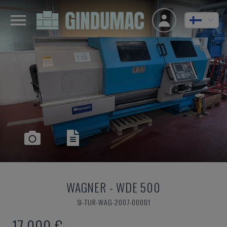
WAGNER
-
WDE 500
SI-TUR-WAG-2007-00001
17 000 €