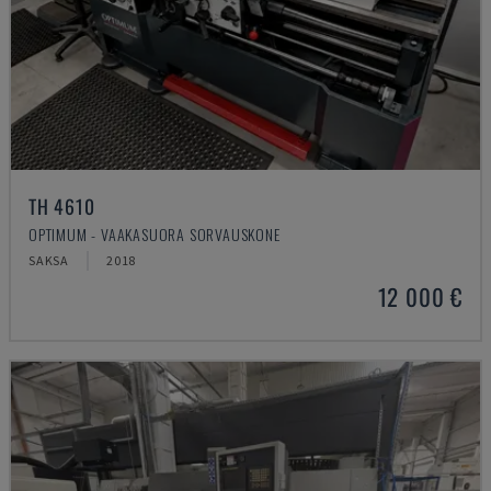
TH 4610
OPTIMUM - VAAKASUORA SORVAUSKONE
SAKSA
2018
12 000 €