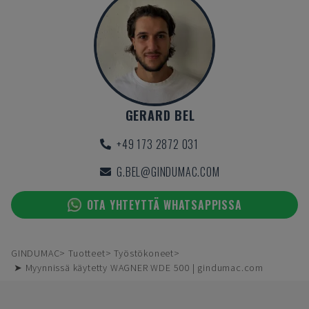
GERARD BEL
+49 173 2872 031
G.BEL@GINDUMAC.COM
OTA YHTEYTTÄ WHATSAPPISSA
GINDUMAC
Tuotteet
Työstökoneet
➤ Myynnissä käytetty WAGNER WDE 500 | gindumac.com