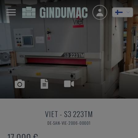
VIET
-
S3 223TM
DE-SAN-VIE-2006-00001
17 000 €