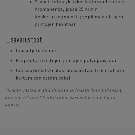
2. yhdistelmäyksikkö: kalibrointirulla +
hiomakenkä, jossa 25 mm:n
kosketussegmentit; sopii maalattujen
pintojen hiontaan
Lisävarusteet
Imukuljetushihna
Harjarulla hiottujen pintojen pölynpoistoon
Ionisaatiopalkki ulostulossa staattisen sähkön
kertymisen estämiseksi
*Emme vastaa mahdollisista virheistä ilmoituksessa,
koneen tekniset tiedot tulee varmistaa edustajan
kanssa.