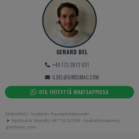
GERARD BEL
+49 173 2872 031
G.BEL@GINDUMAC.COM
OTA YHTEYTTÄ WHATSAPPISSA
GINDUMAC
Tuotteet
Puuntyöstökoneet
➤ Myytävänä: käytetty VIET S3 223TM - nauhahiomakone |
gindumac.com