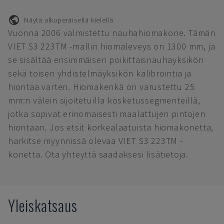
Näytä alkuperäisellä kielellä
Vuonna 2006 valmistettu nauhahiomakone. Tämän
VIET S3 223TM -mallin hiomaleveys on 1300 mm, ja
se sisältää ensimmäisen poikittaisnauhayksikön
sekä toisen yhdistelmäyksikön kalibrointia ja
hiontaa varten. Hiomakenkä on varustettu 25
mm:n välein sijoitetuilla kosketussegmenteillä,
jotka sopivat erinomaisesti maalattujen pintojen
hiontaan. Jos etsit korkealaatuista hiomakonetta,
harkitse myynnissä olevaa VIET S3 223TM -
konetta. Ota yhteyttä saadaksesi lisätietoja.
Yleiskatsaus