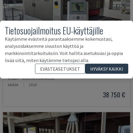
Tietosuojailmoitus EU-käyttäjille
Käytämme evästeitä parantaaksemme kokemustasi,
analysoidaksemme sivuston käyttöä ja
markkinointitarkoituksiin. Voit hallita asetuksiasi ja oppia
lisää siitä, miten käytämme tietojasi alla.
EVÄSTEASETUKSET
HYVÄKSY KAIKKI
KSF-3-1350
WEBER - NAUHAHIOMAKONE
SAKSA
2010
38 750 €