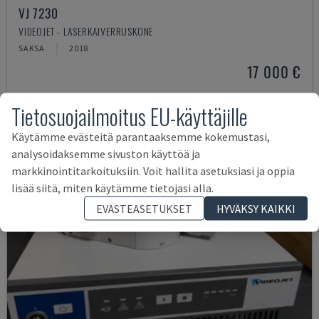
VJ 7230
VIDEOJET - LASERKAIVERRUSKONE
SAKSA
2018
17 000 €
Tietosuojailmoitus EU-käyttäjille
Käytämme evästeitä parantaaksemme kokemustasi,
analysoidaksemme sivuston käyttöä ja
markkinointitarkoituksiin. Voit hallita asetuksiasi ja oppia
lisää siitä, miten käytämme tietojasi alla.
EVÄSTEASETUKSET
HYVÄKSY KAIKKI