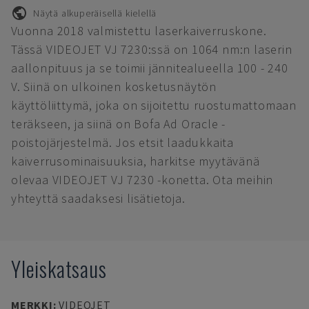
Näytä alkuperäisellä kielellä
Vuonna 2018 valmistettu laserkaiverruskone.
Tässä VIDEOJET VJ 7230:ssä on 1064 nm:n laserin
aallonpituus ja se toimii jännitealueella 100 - 240
V. Siinä on ulkoinen kosketusnäytön
käyttöliittymä, joka on sijoitettu ruostumattomaan
teräkseen, ja siinä on Bofa Ad Oracle -
poistojärjestelmä. Jos etsit laadukkaita
kaiverrusominaisuuksia, harkitse myytävänä
olevaa VIDEOJET VJ 7230 -konetta. Ota meihin
yhteyttä saadaksesi lisätietoja.
Yleiskatsaus
MERKKI
:
VIDEOJET