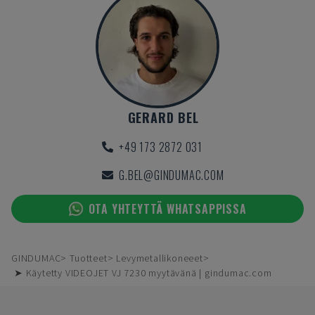
GERARD BEL
+49 173 2872 031
G.BEL@GINDUMAC.COM
OTA YHTEYTTÄ WHATSAPPISSA
GINDUMAC
Tuotteet
Levymetallikoneeet
➤ Käytetty VIDEOJET VJ 7230 myytävänä | gindumac.com