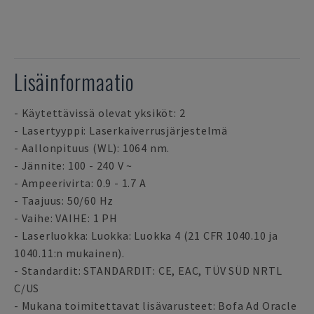
Lisäinformaatio
- Käytettävissä olevat yksiköt: 2
- Lasertyyppi: Laserkaiverrusjärjestelmä
- Aallonpituus (WL): 1064 nm.
- Jännite: 100 - 240 V ~
- Ampeerivirta: 0.9 - 1.7 A
- Taajuus: 50/60 Hz
- Vaihe: VAIHE: 1 PH
- Laserluokka: Luokka: Luokka 4 (21 CFR 1040.10 ja
1040.11:n mukainen).
- Standardit: STANDARDIT: CE, EAC, TÜV SÜD NRTL
C/US
- Mukana toimitettavat lisävarusteet: Bofa Ad Oracle