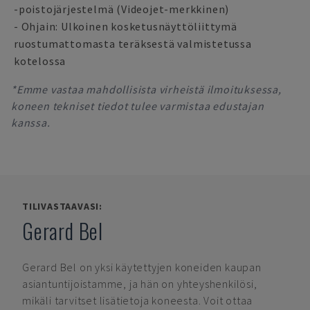
-poistojärjestelmä (Videojet-merkkinen)
- Ohjain: Ulkoinen kosketusnäyttöliittymä
ruostumattomasta teräksestä valmistetussa
kotelossa
*Emme vastaa mahdollisista virheistä ilmoituksessa,
koneen tekniset tiedot tulee varmistaa edustajan
kanssa.
TILIVASTAAVASI:
Gerard Bel
Gerard Bel
on yksi käytettyjen koneiden kaupan
asiantuntijoistamme, ja hän on yhteyshenkilösi,
mikäli tarvitset lisätietoja koneesta. Voit ottaa