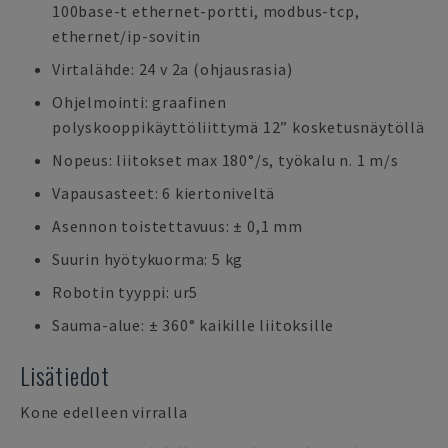
100base-t ethernet-portti, modbus-tcp,
ethernet/ip-sovitin
Virtalähde: 24 v 2a (ohjausrasia)
Ohjelmointi: graafinen
polyskooppikäyttöliittymä 12” kosketusnäytöllä
Nopeus: liitokset max 180°/s, työkalu n. 1 m/s
Vapausasteet: 6 kiertoniveltä
Asennon toistettavuus: ± 0,1 mm
Suurin hyötykuorma: 5 kg
Robotin tyyppi: ur5
Sauma-alue: ± 360° kaikille liitoksille
Lisätiedot
Kone edelleen virralla