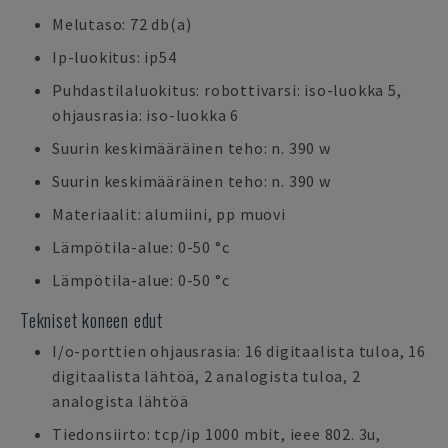
Melutaso: 72 db(a)
Ip-luokitus: ip54
Puhdastilaluokitus: robottivarsi: iso-luokka 5,
ohjausrasia: iso-luokka 6
Suurin keskimääräinen teho: n. 390 w
Suurin keskimääräinen teho: n. 390 w
Materiaalit: alumiini, pp muovi
Lämpötila-alue: 0-50 °c
Lämpötila-alue: 0-50 °c
Tekniset koneen edut
I/o-porttien ohjausrasia: 16 digitaalista tuloa, 16
digitaalista lähtöä, 2 analogista tuloa, 2
analogista lähtöä
Tiedonsiirto: tcp/ip 1000 mbit, ieee 802. 3u,