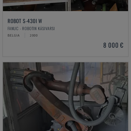
ROBOT S-430I W
FANUC - ROBOTIN KÄSIVARSI
BELGIA
2000
8 000 €