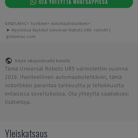
OTA YHTEYTTÄ WHATSAPPISSA
GINDUMAC
Tuotteet
Automaatiolaitteet
➤ Myynnissä käytetyt Universal Robots UR5 -robotit |
gindumac.com
Näytä alkuperäisellä kielellä
Tämä Universal Robots UR5 valmistettiin vuonna
2019. Ihanteellinen automaatiotehtäviin, tämä
robottikäsi parantaa tarkkuutta ja tehokkuutta
erilaisissa sovelluksissa. Ota yhteyttä saadaksesi
lisätietoja.
Yleiskatsaus