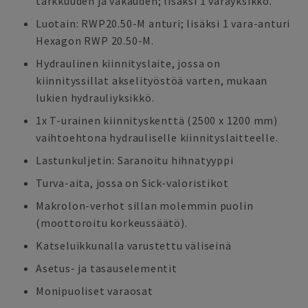
tarkkuuden ja vakauden; lisäksi 1 varayksikkö.
Luotain: RWP20.50-M anturi; lisäksi 1 vara-anturi
Hexagon RWP 20.50-M.
Hydraulinen kiinnityslaite, jossa on
kiinnityssillat akselityöstöä varten, mukaan
lukien hydrauliyksikkö.
1x T-urainen kiinnityskenttä (2500 x 1200 mm)
vaihtoehtona hydrauliselle kiinnityslaitteelle.
Lastunkuljetin: Saranoitu hihnatyyppi
Turva-aita, jossa on Sick-valoristikot
Makrolon-verhot sillan molemmin puolin
(moottoroitu korkeussäätö).
Katseluikkunalla varustettu väliseinä
Asetus- ja tasauselementit
Monipuoliset varaosat