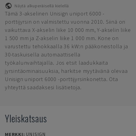
Näytä alkuperäisellä kielellä
Tämä 3-akselinen Unisign uniport 6000 -
porttijyrsin on valmistettu vuonna 2010. Siinä on
vaikuttava X-akselin liike 10 000 mm, Y-akselin liike
1 500 mm ja Z-akselin liike 1 000 mm. Kone on
varustettu tehokkaalla 36 kW:n pääkoneistolla ja
30-taskuisella automaattisella
työkalunvaihtajalla. Jos etsit laadukkaita
jyrsintäominaisuuksia, harkitse myytävänä olevaa
Unisign uniport 6000 -porttijyrsinkonetta. Ota
yhteyttä saadaksesi lisätietoja.
Yleiskatsaus
MERKKI
:
UNISIGN