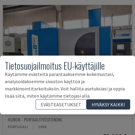
Tietosuojailmoitus EU-käyttäjille
Käytämme evästeitä parantaaksemme kokemustasi,
analysoidaksemme sivuston käyttöä ja
markkinointitarkoituksiin. Voit hallita asetuksiasi ja oppia
lisää siitä, miten käytämme tietojasi alla.
EVÄSTEASETUKSET
HYVÄKSY KAIKKI
K2X 8 FIVE
HURON - PORTAALITYÖSTÖKONE
PORTUGALI
2006