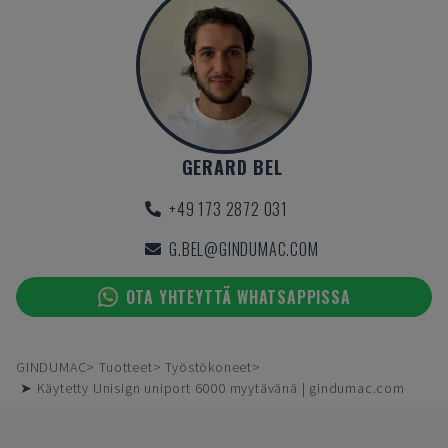
GERARD BEL
+49 173 2872 031
G.BEL@GINDUMAC.COM
OTA YHTEYTTÄ WHATSAPPISSA
GINDUMAC
Tuotteet
Työstökoneet
➤ Käytetty Unisign uniport 6000 myytävänä | gindumac.com