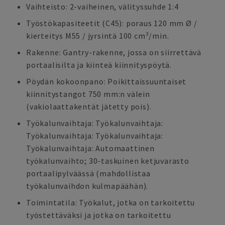
Vaihteisto: 2-vaiheinen, välityssuhde 1:4
Työstökapasiteetit (C45): poraus 120 mm Ø /
kierteitys M55 / jyrsintä 100 cm³/min.
Rakenne: Gantry-rakenne, jossa on siirrettävä
portaalisilta ja kiinteä kiinnityspöytä.
Pöydän kokoonpano: Poikittaissuuntaiset
kiinnitystangot 750 mm:n välein
(vakiolaattakentät jätetty pois).
Työkalunvaihtaja: Työkalunvaihtaja:
Työkalunvaihtaja: Työkalunvaihtaja:
Työkalunvaihtaja: Automaattinen
työkalunvaihto; 30-taskuinen ketjuvarasto
portaalipylväässä (mahdollistaa
työkalunvaihdon kulmapäähän).
Toimintatila: Työkalut, jotka on tarkoitettu
työstettäväksi ja jotka on tarkoitettu