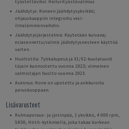
työstettäviksi: Heilurityöstövalmius
Jäähdytys: Koneen jäähdytysyksikkö;
ohjauskaappiin integroitu vesi-
ilmalämmönvaihdin.
Jäähdytysjärjestelmä: Käytetään kuivana;
esiasennettu/valmis jäähdytysnesteen käyttöä
varten.
Huoltotila: Työkalupesä ja X1/X2-kuularuuvit
täysin kunnostettu vuonna 2023; viimeinen
valmistajan huolto vuonna 2023.
Asennus: Kone on upotettu ja ankkuroitu
peruskuoppaan.
Lisävarusteet
Kulmaporaus- ja jyrsinpää, 1 yksikkö, 4 000 rpm,
SK50, Hirth-kytkimellä, joka takaa korkean