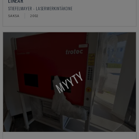
LINEAR
STIEFELMAYER - LASERMERKINTÄKONE
SAKSA
2002
MYYTY