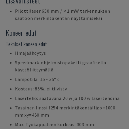
Lisävarusteet
Pilottilaser 650 mm / < 1 mW tarkennuksen
säätöön merkintäkentän näyttämiseksi
Koneen edut
Tekniset koneen edut
Ilmajäähdytys
Speedmark-ohjelmistopaketti graafisella
käyttöliittymällä
Lämpötila: 15 - 35° c
Kosteus: 85%, ei tiivisty
Laserteho: saatavana 20 w ja 100 w lasertehoina
Tasainen linssi f254 merkintäkentällä: x=1000
mm xy=450 mm
Max. Työkappaleen korkeus: 303 mm