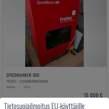
SPEEDMARKER 300
TROTEC - LASERMERKINTÄKONE
SAKSA
2014
15 000 €
Tietosuojailmoitus EU-käyttäjille