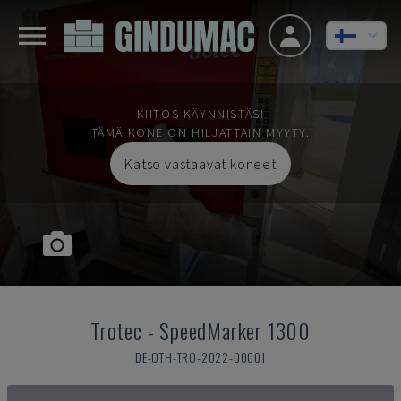
KIITOS KÄYNNISTÄSI
TÄMÄ KONE ON HILJATTAIN MYYTY.
Katso vastaavat koneet
Trotec
-
SpeedMarker 1300
DE-OTH-TRO-2022-00001