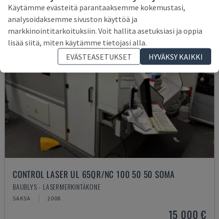
Käytämme evästeitä parantaaksemme kokemustasi,
analysoidaksemme sivuston käyttöä ja
markkinointitarkoituksiin. Voit hallita asetuksiasi ja oppia
lisää siitä, miten käytämme tietojasi alla.
EVÄSTEASETUKSET
HYVÄKSY KAIKKI
CONTROL LASER UL 65QR/NC 100 50 50 SOMA
BAUBLYS - LASERMERKINTÄKONE
SAKSA
2008
15 000 €