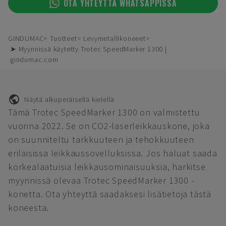
OTA YHTEYTTÄ WHATSAPPISSA
GINDUMAC
Tuotteet
Levymetallikoneeet
➤ Myynnissä käytetty Trotec SpeedMarker 1300 |
gindumac.com
Näytä alkuperäisellä kielellä
Tämä Trotec SpeedMarker 1300 on valmistettu
vuonna 2022. Se on CO2-laserleikkauskone, joka
on suunniteltu tarkkuuteen ja tehokkuuteen
erilaisissa leikkaussovelluksissa. Jos haluat saada
korkealaatuisia leikkausominaisuuksia, harkitse
myynnissä olevaa Trotec SpeedMarker 1300 -
konetta. Ota yhteyttä saadaksesi lisätietoja tästä
koneesta.