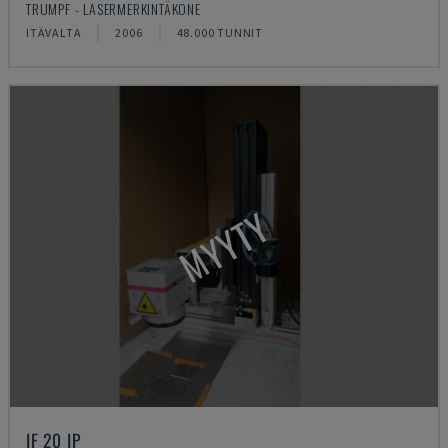
TRUMPF - LASERMERKINTÄKONE
ITÄVALTA
2006
48.000 TUNNIT
MYYTY
IF 20 IP