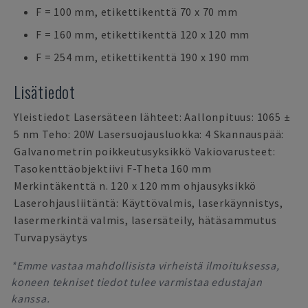
F = 100 mm, etikettikenttä 70 x 70 mm
F = 160 mm, etikettikenttä 120 x 120 mm
F = 254 mm, etikettikenttä 190 x 190 mm
Lisätiedot
Yleistiedot Lasersäteen lähteet: Aallonpituus: 1065 ±
5 nm Teho: 20W Lasersuojausluokka: 4 Skannauspää:
Galvanometrin poikkeutusyksikkö Vakiovarusteet:
Tasokenttäobjektiivi F-Theta 160 mm
Merkintäkenttä n. 120 x 120 mm ohjausyksikkö
Laserohjausliitäntä: Käyttövalmis, laserkäynnistys,
lasermerkintä valmis, lasersäteily, hätäsammutus
Turvapysäytys
*Emme vastaa mahdollisista virheistä ilmoituksessa,
koneen tekniset tiedot tulee varmistaa edustajan
kanssa.