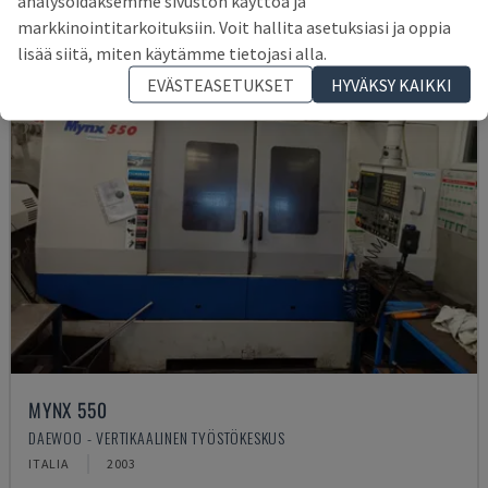
analysoidaksemme sivuston käyttöä ja
markkinointitarkoituksiin. Voit hallita asetuksiasi ja oppia
lisää siitä, miten käytämme tietojasi alla.
EVÄSTEASETUKSET
HYVÄKSY KAIKKI
MYNX 550
DAEWOO - VERTIKAALINEN TYÖSTÖKESKUS
ITALIA
2003