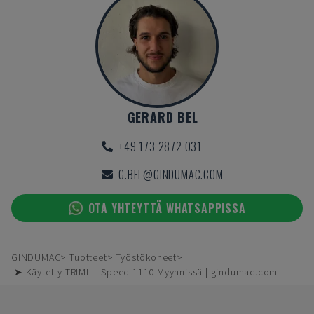
GERARD BEL
+49 173 2872 031
G.BEL@GINDUMAC.COM
OTA YHTEYTTÄ WHATSAPPISSA
GINDUMAC
Tuotteet
Työstökoneet
➤ Käytetty TRIMILL Speed 1110 Myynnissä | gindumac.com