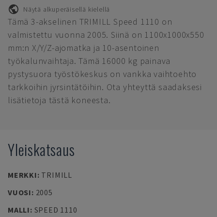
Näytä alkuperäisellä kielellä
Tämä 3-akselinen TRIMILL Speed 1110 on
valmistettu vuonna 2005. Siinä on 1100x1000x550
mm:n X/Y/Z-ajomatka ja 10-asentoinen
työkalunvaihtaja. Tämä 16000 kg painava
pystysuora työstökeskus on vankka vaihtoehto
tarkkoihin jyrsintätöihin. Ota yhteyttä saadaksesi
lisätietoja tästä koneesta.
Yleiskatsaus
MERKKI
:
TRIMILL
VUOSI
:
2005
MALLI
:
SPEED 1110