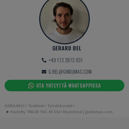
GERARD BEL
+49 173 2872 031
G.BEL@GINDUMAC.COM
OTA YHTEYTTÄ WHATSAPPISSA
GINDUMAC
Tuotteet
Työstökoneet
➤ Käytetty TRAUB TNC 65 DGY Myynnissä | gindumac.com