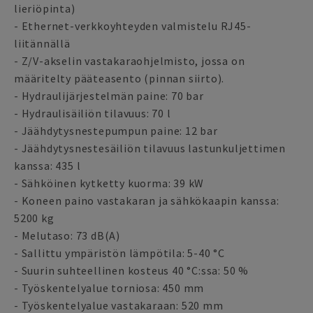
lieriöpinta)
- Ethernet-verkkoyhteyden valmistelu RJ45-
liitännällä
- Z/V-akselin vastakaraohjelmisto, jossa on
määritelty pääteasento (pinnan siirto).
- Hydraulijärjestelmän paine: 70 bar
- Hydraulisäiliön tilavuus: 70 l
- Jäähdytysnestepumpun paine: 12 bar
- Jäähdytysnestesäiliön tilavuus lastunkuljettimen
kanssa: 435 l
- Sähköinen kytketty kuorma: 39 kW
- Koneen paino vastakaran ja sähkökaapin kanssa:
5200 kg
- Melutaso: 73 dB(A)
- Sallittu ympäristön lämpötila: 5-40 °C
- Suurin suhteellinen kosteus 40 °C:ssa: 50 %
- Työskentelyalue torniosa: 450 mm
- Työskentelyalue vastakaraan: 520 mm