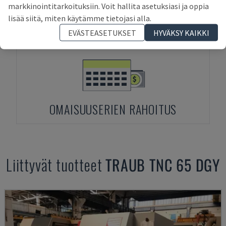
markkinointitarkoituksiin. Voit hallita asetuksiasi ja oppia
ENNAKKOMAKSU
lisää siitä, miten käytämme tietojasi alla.
EVÄSTEASETUKSET
HYVÄKSY KAIKKI
OMAISUUSERIEN RAHOITUS
Liittyvät tuotteet
TRAUB
TNC 65 DGY