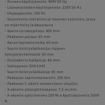
- Koneen käyttöjännite: 400V 50 Hz
- Lisävarusteiden käyttöjännite: 230V 50 Hz
- Ohjausjännite: 24V DC
- Suunniteltu metallien ja muovien työstöön, jossa
on määritelty leikkuureuna
- Suurin sorvauspituus: 450 mm
- Pääkaran poraus: 65 mm
- Karan läpivientireikä: 65 mm
- Suurin kiristyshalkaisija riippuen
hylsyjärjestelmästä: 60 mm
- Etulaakerin halkaisija: 66 mm
- Vakiopanos: DIN 6343
- Suurin kiristyshalkaisija: 65 mm
- Pääkaran vääntömomentti: 230 Nm
- Pääkaran C-akseli numeerisesti ohjattu
- X-akselin pikasyöttönopeus: 7,5 m/min.
- X-akselin syöttövoima 100 %:n käyttöasteella: 5000
N