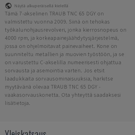
Näytä alkuperäisellä kielellä
Tämä 7-akselinen TRAUB TNC 65 DGY on
valmistettu vuonna 2009. Siinä on tehokas
työkalunohjausrevolveri, jonka kierrosnopeus on
4000 rpm, ja korkeapainejäähdytysjärjestelmä,
jossa on ohjelmoitavat painevaiheet. Kone on
suunniteltu metallien ja muovien työstöön, ja se
on varustettu C-akselilla numeerisesti ohjattua
sorvausta ja asemointia varten. Jos etsit
laadukkaita sorvausominaisuuksia, harkitse
myytävänä olevaa TRAUB TNC 65 DGY -
vaakasorvauskonetta. Ota yhteyttä saadaksesi
lisätietoja.
Yleiskatsaus