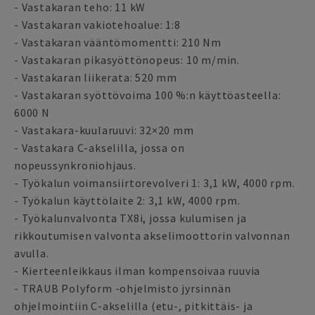
- Vastakaran teho: 11 kW
- Vastakaran vakiotehoalue: 1:8
- Vastakaran vääntömomentti: 210 Nm
- Vastakaran pikasyöttönopeus: 10 m/min.
- Vastakaran liikerata: 520 mm
- Vastakaran syöttövoima 100 %:n käyttöasteella:
6000 N
- Vastakara-kuularuuvi: 32×20 mm
- Vastakara C-akselilla, jossa on
nopeussynkroniohjaus.
- Työkalun voimansiirtorevolveri 1: 3,1 kW, 4000 rpm.
- Työkalun käyttölaite 2: 3,1 kW, 4000 rpm.
- Työkalunvalvonta TX8i, jossa kulumisen ja
rikkoutumisen valvonta akselimoottorin valvonnan
avulla.
- Kierteenleikkaus ilman kompensoivaa ruuvia
- TRAUB Polyform -ohjelmisto jyrsinnän
ohjelmointiin C-akselilla (etu-, pitkittäis- ja