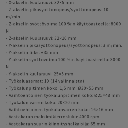
- X-akselin kuularuuvi: 32×5 mm
- Z-akselin pikasyöttönopeus/syöttönopeus: 10
m/min.
- Z-akselin syöttövoima 100 %:n käyttöasteella: 8000
N
- Z-akselin kuularuuvi: 32×10 mm
- Y-akselin pikasyöttönopeus/syöttönopeus: 3 m/min.
- Y-akselin liike: ±35 mm
- Y-akselin syöttövoima 100 %:n käyttöasteella: 8000
N
- Y-akselin kuularuuvi: 25×5 mm
- Työkaluasemat: 10 (14 valinnaista)
- Työkalunpitimen koko: 1,5 mm: Ø30×55 mm
- Vaihtoehtoinen työkalunpitimen koko: Ø25×48 mm
- Työkalun varren koko: 20×20 mm
- Vaihtoehtoinen työkalunvarren koko: 16×16 mm
- Vastakaran maksimikierrosluku: 4000 rpm
- Vastakaran suurin kiinnityshalkaisija: 65 mm