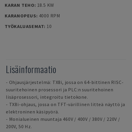
KARAN TEHO
:
18.5 KW
KARANOPEUS
:
4000 RPM
TYÖKALUASEMAT
:
10
Lisäinformaatio
- Ohjausjärjestelmä: TX8i, jossa on 64-bittinen RISC-
suuritehoinen prosessori ja PLC:n suuritehoinen
lisäprosessori, integroitu tietokone.
- TX8i-ohjaus, jossa on TFT-värillinen litteä näyttö ja
elektroninen käsipyörä.
- Monialueinen muuntaja 460V / 400V / 380V / 220V /
200V, 50 Hz.