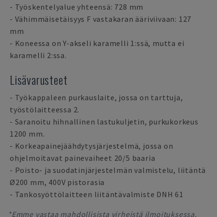
- Työskentelyalue yhteensä: 728 mm
- Vähimmäisetäisyys F vastakaran ääriviivaan: 127
mm
- Koneessa on Y-akseli karamelli 1:ssä, mutta ei
karamelli 2:ssa.
Lisävarusteet
- Työkappaleen purkauslaite, jossa on tarttuja,
työstölaitteessa 2.
- Saranoitu hihnallinen lastukuljetin, purkukorkeus
1200 mm.
- Korkeapainejäähdytysjärjestelmä, jossa on
ohjelmoitavat painevaiheet 20/5 baaria
- Poisto- ja suodatinjärjestelmän valmistelu, liitäntä
Ø200 mm, 400V pistorasia
- Tankosyöttölaitteen liitäntävalmiste DNH 61
*Emme vastaa mahdollisista virheistä ilmoituksessa,