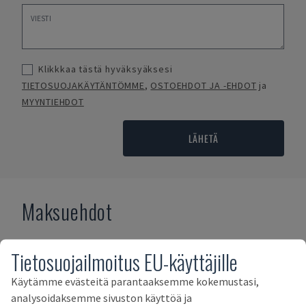
Klikkkaa tästä hyväksyäksesi
TIETOSUOJAKÄYTÄNTÖMME
,
OSTOEHDOT JA -EHDOT
ja
MYYNTIEHDOT
LÄHETÄ
Maksuehdot
Tietosuojailmoitus EU-käyttäjille
Käytämme evästeitä parantaaksemme kokemustasi,
analysoidaksemme sivuston käyttöä ja