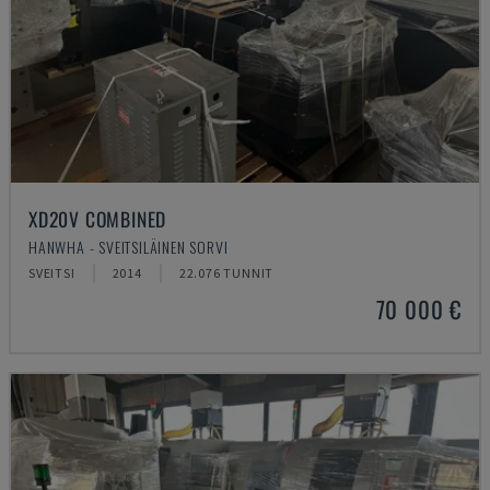
XD20V COMBINED
HANWHA - SVEITSILÄINEN SORVI
SVEITSI
2014
22.076 TUNNIT
70 000 €