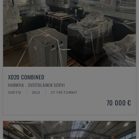
XD20 COMBINED
HANWHA - SVEITSILÄINEN SORVI
SVEITSI
2013
37.745 TUNNIT
70 000 €