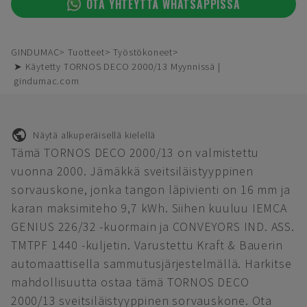
OTA YHTEYTTÄ WHATSAPPISSA
GINDUMAC
Tuotteet
Työstökoneet
➤ Käytetty TORNOS DECO 2000/13 Myynnissä |
gindumac.com
Näytä alkuperäisellä kielellä
Tämä TORNOS DECO 2000/13 on valmistettu
vuonna 2000. Jämäkkä sveitsiläistyyppinen
sorvauskone, jonka tangon läpivienti on 16 mm ja
karan maksimiteho 9,7 kWh. Siihen kuuluu IEMCA
GENIUS 226/32 -kuormain ja CONVEYORS IND. ASS.
TMTPF 1440 -kuljetin. Varustettu Kraft & Bauerin
automaattisella sammutusjärjestelmällä. Harkitse
mahdollisuutta ostaa tämä TORNOS DECO
2000/13 sveitsiläistyyppinen sorvauskone. Ota