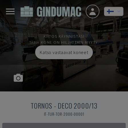
KIITOS KÄYNNISTÄSI
TÄMÄ KONE ON HILJATTAIN MYYTY.
Katso vastaavat koneet
TORNOS
-
DECO 2000/13
IT-TUR-TOR-2000-00001