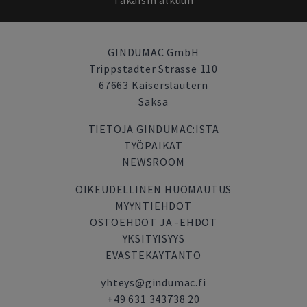
Takaisin alkuun
GINDUMAC GmbH
Trippstadter Strasse 110
67663 Kaiserslautern
Saksa
TIETOJA GINDUMAC:ISTA
TYÖPAIKAT
NEWSROOM
OIKEUDELLINEN HUOMAUTUS
MYYNTIEHDOT
OSTOEHDOT JA -EHDOT
YKSITYISYYS
EVASTEKAYTANTO
yhteys@gindumac.fi
+49 631 343738 20