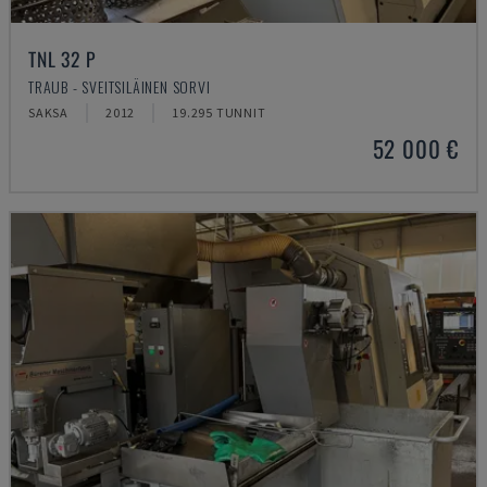
TNL 32 P
TRAUB - SVEITSILÄINEN SORVI
SAKSA
2012
19.295 TUNNIT
52 000 €