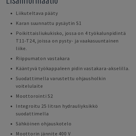
Liikuteltava pääty
Karan suunnattu pysäytin S1
Poikittaisliukukisko, jossa on 4 työkalunpidintä
T11-T24, joissa on pysty- ja vaakasuuntainen
liike.
Riippumaton vastakara
Kääntyvä työkappaleen pidin vastakara-akselilla.
Suodattimella varustettu ohjausholkin
voitelulaite
Moottorointi S2
Integroitu 25 litran hydrauliyksikkö
suodattimella
Sähköinen ohjauskotelo
Moottorin jännite 400 V