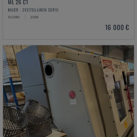
ML 26 C1
MAIER - SVEITSILÄINEN SORVI
SUOMI
2000
16 000 €