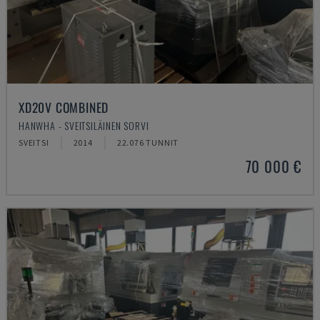
XD20V COMBINED
HANWHA - SVEITSILÄINEN SORVI
SVEITSI
2014
22.076 TUNNIT
70 000 €