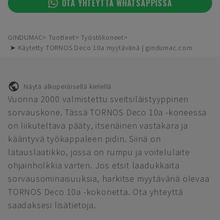
OTA YHTEYTTÄ WHATSAPPISSA
GINDUMAC
Tuotteet
Työstökoneet
➤ Käytetty TORNOS Deco 10a myytävänä | gindumac.com
Näytä alkuperäisellä kielellä
Vuonna 2000 valmistettu sveitsiläistyyppinen
sorvauskone. Tässä TORNOS Deco 10a -koneessa
on liikuteltava pääty, itsenäinen vastakara ja
kääntyvä työkappaleen pidin. Siinä on
latauslaatikko, jossa on rumpu ja voitelulaite
ohjainholkkia varten. Jos etsit laadukkaita
sorvausominaisuuksia, harkitse myytävänä olevaa
TORNOS Deco 10a -kokonetta. Ota yhteyttä
saadaksesi lisätietoja.