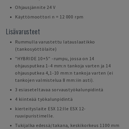
Ohjausjännite 24 V
Käyttömoottori n = 12 000 rpm
Lisävarusteet
Rummulla varustettu latauslaatikko
(tankosyöttölaite)
"HYBRIDE 10+5" -rumpu, jossa on 14
ohjausputkea 1-4 mm:n tankoja varten ja 14
ohjausputkea 4,1-10 mm:n tankoja varten (ei
tankojen valmistelua 8 mm:iin asti).
3 esiaseteltavaa sorvaustyökalunpidintä
4 kiinteää työkalunpidintä
kierteityslaite ESX 12:lle ESX 12-
ruuvipuristimelle.
Tukijalka edessä/takana, keskikorkeus 1100 mm