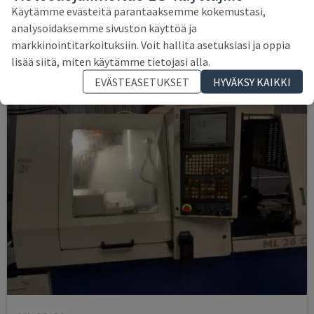
ITALIA
2018
Käytämme evästeitä parantaaksemme kokemustasi,
67 000 €
analysoidaksemme sivuston käyttöä ja
markkinointitarkoituksiin. Voit hallita asetuksiasi ja oppia
lisää siitä, miten käytämme tietojasi alla.
EVÄSTEASETUKSET
HYVÄKSY KAIKKI