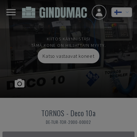
KIITOS KÄYNNISTÄSI
TÄMÄ KONE ON HILJATTAIN MYYTY.
Katso vastaavat koneet
TORNOS
-
Deco 10a
DE-TUR-TOR-2000-00002