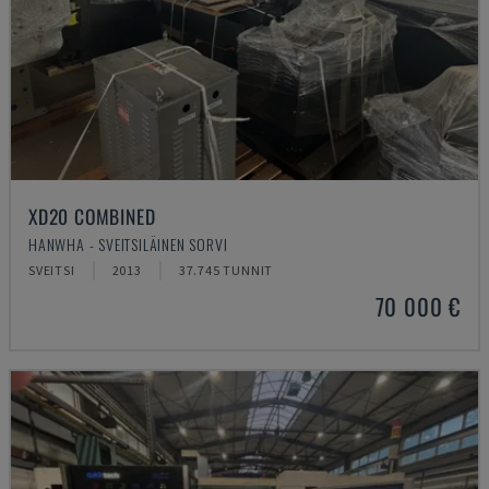
XD20 COMBINED
HANWHA - SVEITSILÄINEN SORVI
SVEITSI
2013
37.745 TUNNIT
70 000 €