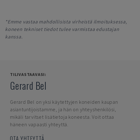
*Emme vastaa mahdollisista virheistä ilmoituksessa,
koneen tekniset tiedot tulee varmistaa edustajan
kanssa.
TILIVASTAAVASI:
Gerard Bel
Gerard Bel
on yksi käytettyjen koneiden kaupan
asiantuntijoistamme, ja hän on yhteyshenkilösi,
mikäli tarvitset lisätietoja koneesta. Voit ottaa
häneen vapaasti yhteyttä.
OTA YHTEYTTÄ