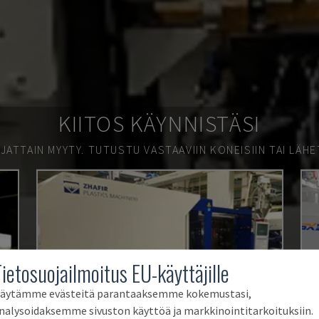
KIITOS KÄYNNISTÄSI
JATTAIN MYYTY.
TUTUSTU VASTAAVIIN KONEISIIN TAI LÄHE
Tietosuojailmoitus EU-käyttäjille
äytämme evästeitä parantaaksemme kokemustasi,
nalysoidaksemme sivuston käyttöä ja markkinointitarkoituksiin.