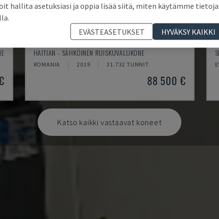
oit hallita asetuksiasi ja oppia lisää siitä, miten käytämme tietoja
lla.
EVÄSTEASETUKSET
HYVÄKSY KAIKKI
ZHAFIR ZE2300
E
NE
HAITIAN - SÄHKÖINEN RUISKUVALUKONE
S
ROMANIA
2019
31.732 TUNNIT
E
€
88 500 €
Katso kaikki vastaavat koneet