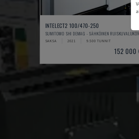
V
a
INTELECT2 100/470-250
SUMITOMO SHI DEMAG - SÄHKÖINEN RUISKUVALUKO
SAKSA
2021
9.500 TUNNIT
152 000 