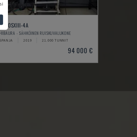
si
C130SXIII-4A
HIBAURA - SÄHKÖINEN RUISKUVALUKONE
SPANJA
2019
21.000 TUNNIT
94 000 €