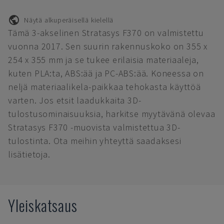
Näytä alkuperäisellä kielellä
Tämä 3-akselinen Stratasys F370 on valmistettu
vuonna 2017. Sen suurin rakennuskoko on 355 x
254 x 355 mm ja se tukee erilaisia materiaaleja,
kuten PLA:ta, ABS:ää ja PC-ABS:ää. Koneessa on
neljä materiaalikela-paikkaa tehokasta käyttöä
varten. Jos etsit laadukkaita 3D-
tulostusominaisuuksia, harkitse myytävänä olevaa
Stratasys F370 -muovista valmistettua 3D-
tulostinta. Ota meihin yhteyttä saadaksesi
lisätietoja.
Yleiskatsaus