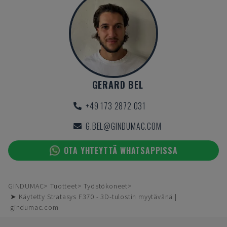
GERARD BEL
+49 173 2872 031
G.BEL@GINDUMAC.COM
OTA YHTEYTTÄ WHATSAPPISSA
GINDUMAC
Tuotteet
Työstökoneet
➤ Käytetty Stratasys F370 - 3D-tulostin myytävänä |
gindumac.com