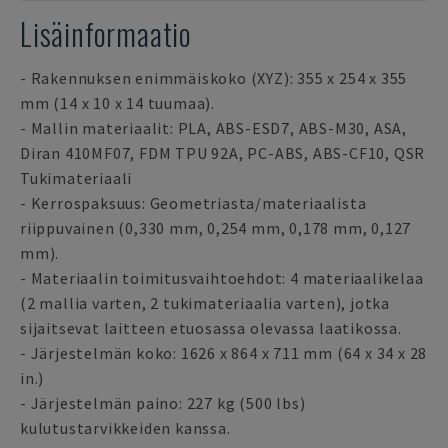
Lisäinformaatio
- Rakennuksen enimmäiskoko (XYZ): 355 x 254 x 355
mm (14 x 10 x 14 tuumaa).
- Mallin materiaalit: PLA, ABS-ESD7, ABS-M30, ASA,
Diran 410MF07, FDM TPU 92A, PC-ABS, ABS-CF10, QSR
Tukimateriaali
- Kerrospaksuus: Geometriasta/materiaalista
riippuvainen (0,330 mm, 0,254 mm, 0,178 mm, 0,127
mm).
- Materiaalin toimitusvaihtoehdot: 4 materiaalikelaa
(2 mallia varten, 2 tukimateriaalia varten), jotka
sijaitsevat laitteen etuosassa olevassa laatikossa.
- Järjestelmän koko: 1626 x 864 x 711 mm (64 x 34 x 28
in.)
- Järjestelmän paino: 227 kg (500 lbs)
kulutustarvikkeiden kanssa.