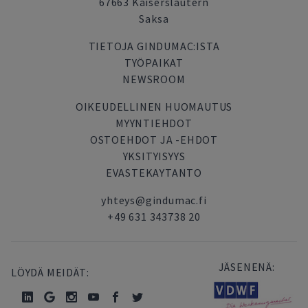
67663 Kaiserslautern
Saksa
TIETOJA GINDUMAC:ISTA
TYÖPAIKAT
NEWSROOM
OIKEUDELLINEN HUOMAUTUS
MYYNTIEHDOT
OSTOEHDOT JA -EHDOT
YKSITYISYYS
EVASTEKAYTANTO
yhteys@gindumac.fi
+49 631 343738 20
JÄSENENÄ:
LÖYDÄ MEIDÄT: