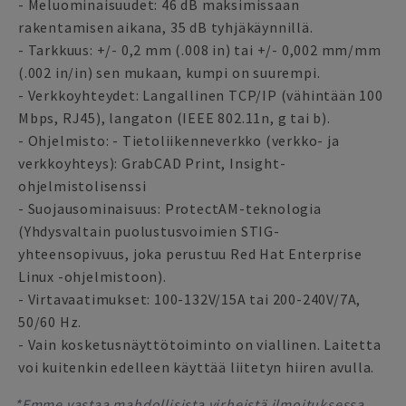
- Meluominaisuudet: 46 dB maksimissaan
rakentamisen aikana, 35 dB tyhjäkäynnillä.
- Tarkkuus: +/- 0,2 mm (.008 in) tai +/- 0,002 mm/mm
(.002 in/in) sen mukaan, kumpi on suurempi.
- Verkkoyhteydet: Langallinen TCP/IP (vähintään 100
Mbps, RJ45), langaton (IEEE 802.11n, g tai b).
- Ohjelmisto: - Tietoliikenneverkko (verkko- ja
verkkoyhteys): GrabCAD Print, Insight-
ohjelmistolisenssi
- Suojausominaisuus: ProtectAM-teknologia
(Yhdysvaltain puolustusvoimien STIG-
yhteensopivuus, joka perustuu Red Hat Enterprise
Linux -ohjelmistoon).
- Virtavaatimukset: 100-132V/15A tai 200-240V/7A,
50/60 Hz.
- Vain kosketusnäyttötoiminto on viallinen. Laitetta
voi kuitenkin edelleen käyttää liitetyn hiiren avulla.
*Emme vastaa mahdollisista virheistä ilmoituksessa,