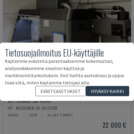
Tietosuojailmoitus EU-käyttäjille
Käytämme evästeitä parantaaksemme kokemustasi,
analysoidaksemme sivuston käyttöä ja
markkinointitarkoituksiin. Voit hallita asetuksiasi ja oppia
lisää siitä, miten käytämme tietojasi alla.
EVÄSTEASETUKSET
HYVÄKSY KAIKKI
JET FUSION 3D 4200
HP - MUOVINEN 3D-TULOSTIN
SAKSA
2018
16.291 TUNNIT
22 000 €