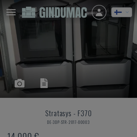
Stratasys
-
F370
DE-3DP-STR-2017-00003
14 000 €