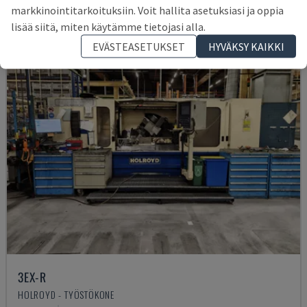
markkinointitarkoituksiin. Voit hallita asetuksiasi ja oppia
lisää siitä, miten käytämme tietojasi alla.
EVÄSTEASETUKSET
HYVÄKSY KAIKKI
3EX-R
HOLROYD - TYÖSTÖKONE