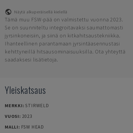
Näytä alkuperäisellä kielellä
Tämä muu FSW-pää on valmistettu vuonna 2023.
Se on suunniteltu integroitavaksi saumattomasti
jyrsinkoneisiin, ja siinä on kitkahitsaustekniikka.
Ihanteellinen parantamaan jyrsintäasennustasi
kehittyneillä hitsausominaisuuksilla. Ota yhteyttä
saadaksesi lisätietoja.
Yleiskatsaus
MERKKI
:
STIRWELD
VUOSI
:
2023
MALLI
:
FSW HEAD