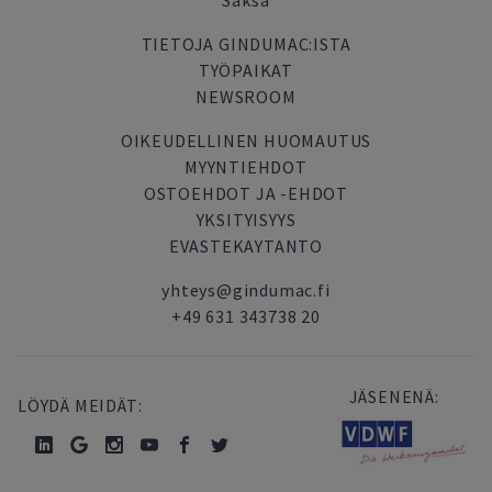
Saksa
TIETOJA GINDUMAC:ISTA
TYÖPAIKAT
NEWSROOM
OIKEUDELLINEN HUOMAUTUS
MYYNTIEHDOT
OSTOEHDOT JA -EHDOT
YKSITYISYYS
EVASTEKAYTANTO
yhteys@gindumac.fi
+49 631 343738 20
JÄSENENÄ:
LÖYDÄ MEIDÄT: