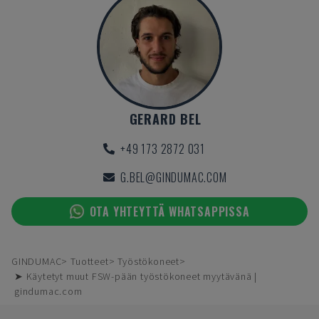
GERARD BEL
+49 173 2872 031
G.BEL@GINDUMAC.COM
OTA YHTEYTTÄ WHATSAPPISSA
GINDUMAC
Tuotteet
Työstökoneet
➤ Käytetyt muut FSW-pään työstökoneet myytävänä |
gindumac.com