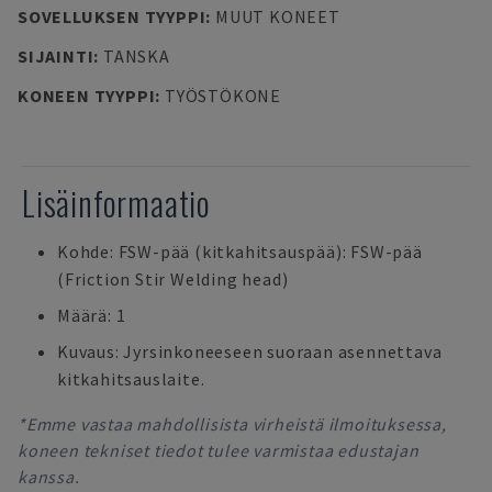
SOVELLUKSEN TYYPPI
:
MUUT KONEET
SIJAINTI
:
TANSKA
KONEEN TYYPPI
:
TYÖSTÖKONE
Lisäinformaatio
Kohde: FSW-pää (kitkahitsauspää): FSW-pää
(Friction Stir Welding head)
Määrä: 1
Kuvaus: Jyrsinkoneeseen suoraan asennettava
kitkahitsauslaite.
*Emme vastaa mahdollisista virheistä ilmoituksessa,
koneen tekniset tiedot tulee varmistaa edustajan
kanssa.