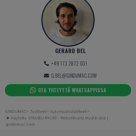
GERARD BEL
+49 173 2872 031
G.BEL@GINDUMAC.COM
OTA YHTEYTTÄ WHATSAPPISSA
GINDUMAC
Tuotteet
Automaatiolaitteet
➤ Käytetty STAUBLI RX160 - Robottivarsi myytävänä |
gindumac.com