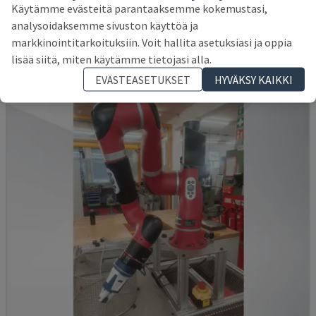
Käytämme evästeitä parantaaksemme kokemustasi,
KUKA - ROBOTIN KÄSIVARSI
analysoidaksemme sivuston käyttöä ja
ITALIA
2016
markkinointitarkoituksiin. Voit hallita asetuksiasi ja oppia
14 000 €
lisää siitä, miten käytämme tietojasi alla.
EVÄSTEASETUKSET
HYVÄKSY KAIKKI