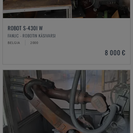
ROBOT S-430I W
FANUC - ROBOTIN KÄSIVARSI
BELGIA
2000
8 000 €