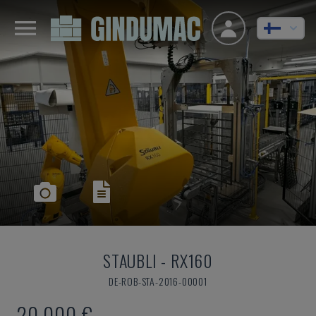
STAUBLI
-
RX160
DE-ROB-STA-2016-00001
20 000 €