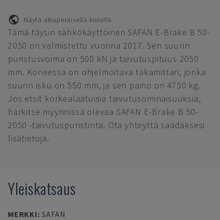
Näytä alkuperäisellä kielellä
Tämä täysin sähkökäyttöinen SAFAN E-Brake B 50-
2050 on valmistettu vuonna 2017. Sen suurin
puristusvoima on 500 kN ja taivutuspituus 2050
mm. Koneessa on ohjelmoitava takamittari, jonka
suurin isku on 550 mm, ja sen paino on 4750 kg.
Jos etsit korkealaatuisia taivutusominaisuuksia,
harkitse myynnissä olevaa SAFAN E-Brake B 50-
2050 -taivutuspuristinta. Ota yhteyttä saadaksesi
lisätietoja.
Yleiskatsaus
MERKKI
:
SAFAN