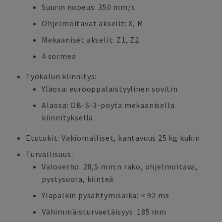
Suurin nopeus: 350 mm/s
Ohjelmoitavat akselit: X, R
Mekaaniset akselit: Z1, Z2
4 sormea
Työkalun kiinnitys:
Yläosa: eurooppalaistyylinen sovitin
Alaosa: OB-S-3-pöytä mekaanisella
kiinnityksellä
Etutukit: Vakiomalliset, kantavuus 25 kg kukin
Turvallisuus:
Valoverho: 28,5 mm:n rako, ohjelmoitava,
pystysuora, kiinteä
Yläpalkin pysähtymisaika: < 92 ms
Vähimmäisturvaetäisyys: 185 mm