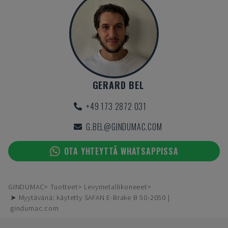
GERARD BEL
+49 173 2872 031
G.BEL@GINDUMAC.COM
OTA YHTEYTTÄ WHATSAPPISSA
GINDUMAC
Tuotteet
Levymetallikoneeet
➤ Myytävänä: käytetty SAFAN E-Brake B 50-2050 |
gindumac.com