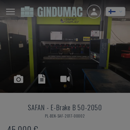
SAFAN
-
E-Brake B 50-2050
PL-BEN-SAF-2017-00002
45 000 €