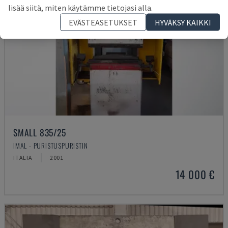
lisää siitä, miten käytämme tietojasi alla.
EVÄSTEASETUKSET
HYVÄKSY KAIKKI
SMALL 835/25
IMAL - PURISTUSPURISTIN
ITALIA
2001
14 000 €