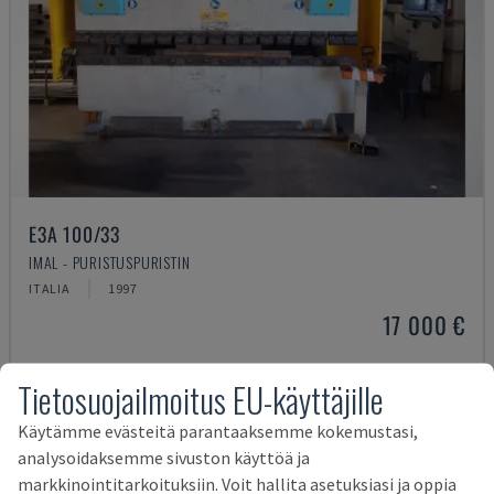
E3A 100/33
IMAL - PURISTUSPURISTIN
ITALIA
1997
17 000 €
Tietosuojailmoitus EU-käyttäjille
Käytämme evästeitä parantaaksemme kokemustasi,
analysoidaksemme sivuston käyttöä ja
markkinointitarkoituksiin. Voit hallita asetuksiasi ja oppia