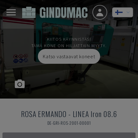
KIITOS KÄYNNISTÄSI
TÄMÄ KONE ON HILJATTAIN MYYTY.
Katso vastaavat koneet
ROSA ERMANDO
-
LINEA Iron 08.6
DE-GRI-ROS-2001-00001