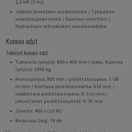
2,2 kW (3 hv)
Jäähdytysnesteen suodatinlaite / Työpaikan
valaistusjärjestelmä / Danfoss-invertteri /
Hydraulisen tehoyksikön lämmönvaihdin
Koneen edut
Tekniset koneen edut
Tukipinta (pöytä): 800 x 400 mm / maks. Kuorma
(pöytä): 1000 kg
Hiontapituus: 800 mm / pitkittäisnopeus: 1-38
m/min / hiottava poikittaismatka: 610 mm /
säädettävä poikittaisnopeus: 0-3 m/min /
jaksottaiset poikittaissyötöt: 0-35 mm
Jännite: 400 v (±5 %)
Melutaso (leq): 76 db