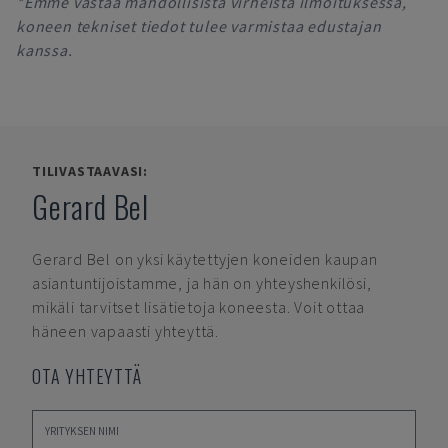
*Emme vastaa mahdollisista virheistä ilmoituksessa,
koneen tekniset tiedot tulee varmistaa edustajan
kanssa.
TILIVASTAAVASI:
Gerard Bel
Gerard Bel
on yksi käytettyjen koneiden kaupan
asiantuntijoistamme, ja hän on yhteyshenkilösi,
mikäli tarvitset lisätietoja koneesta. Voit ottaa
häneen vapaasti yhteyttä.
OTA YHTEYTTÄ