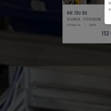
V
a
HM 70U BU
SCHENCK - TYÖSTÖKONE
ITÄVALTA
2004
153