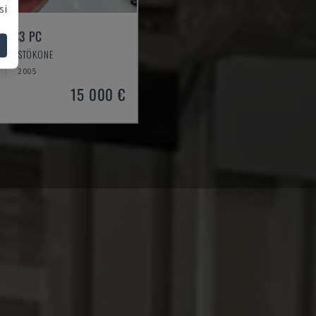
si
 333 PC
 TYÖSTÖKONE
2005
15 000 €