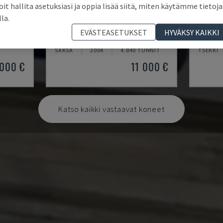
oit hallita asetuksiasi ja oppia lisää siitä, miten käytämme tietoja
lla.
BLP 600/3S
GAMMA
EVÄSTEASETUKSET
HYVÄKSY KAIKKI
MYLÄP - TYÖSTÖKONE
KOMAX -
SAKSA
2004
4.840 TUNNIT
TŠEKKI
 000 €
11 000 €
Katso kaikki vastaavat koneet