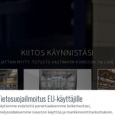
KIITOS KÄYNNISTÄSI
JATTAIN MYYTY.
TUTUSTU VASTAAVIIN KONEISIIN TAI LÄHE
Tietosuojailmoitus EU-käyttäjille
äytämme evästeitä parantaaksemme kokemustasi,
nalysoidaksemme sivuston käyttöä ja markkinointitarkoituksiin.