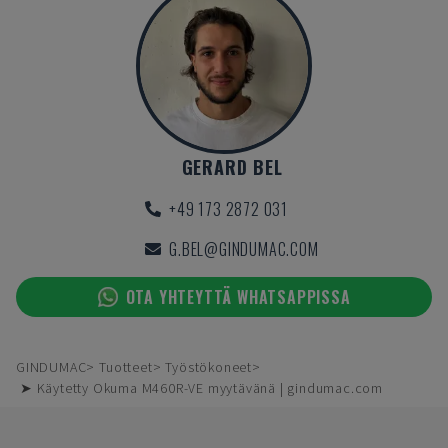
GERARD BEL
+49 173 2872 031
G.BEL@GINDUMAC.COM
OTA YHTEYTTÄ WHATSAPPISSA
GINDUMAC
Tuotteet
Työstökoneet
➤ Käytetty Okuma M460R-VE myytävänä | gindumac.com