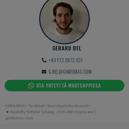
GERARD BEL
+49 173 2872 031
G.BEL@GINDUMAC.COM
OTA YHTEYTTÄ WHATSAPPISSA
GINDUMAC
Tuotteet
Muovinjalostuskoneet
➤ Käytetty Netstal Synergy 1500-460 myytävänä |
gindumac.com