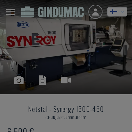
Netstal
-
Synergy 1500-460
CH-INJ-NET-2000-00001
6 500 €