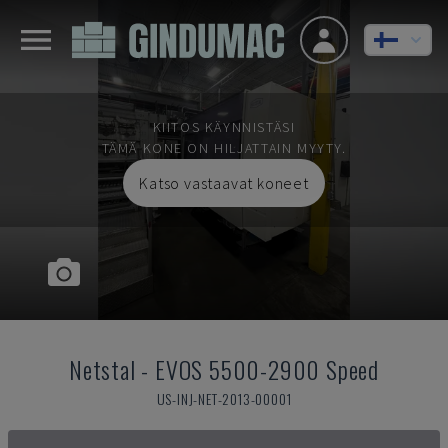
KIITOS KÄYNNISTÄSI
TÄMÄ KONE ON HILJATTAIN MYYTY.
Katso vastaavat koneet
Netstal
-
EVOS 5500-2900 Speed
US-INJ-NET-2013-00001