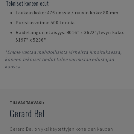
Tekniset koneen edut
Laukauskoko: 476 unssia / ruuvin koko: 80 mm
Puristusvoima: 500 tonnia
Raidetangon etäisyys: 4016" x 3622"/levyn koko:
5197" x 5236"
*Emme vastaa mahdollisista virheistä ilmoituksessa,
koneen tekniset tiedot tulee varmistaa edustajan
kanssa.
TILIVASTAAVASI:
Gerard Bel
Gerard Bel
on yksi käytettyjen koneiden kaupan