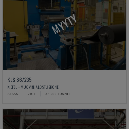
MYYTY
KLS 86/235
KIEFEL - MUOVINJALOSTUSKONE
SAKSA
2011
35.000 TUNNIT