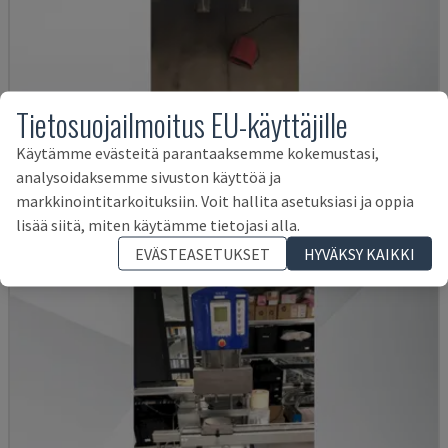
Tietosuojailmoitus EU-käyttäjille
TELSOSPLICE TS3-6 P3.6 TABLE
Käytämme evästeitä parantaaksemme kokemustasi,
TELSONIC - MUOVINJALOSTUSKONE
analysoidaksemme sivuston käyttöä ja
SAKSA
2015
markkinointitarkoituksiin. Voit hallita asetuksiasi ja oppia
11 000 €
lisää siitä, miten käytämme tietojasi alla.
EVÄSTEASETUKSET
HYVÄKSY KAIKKI