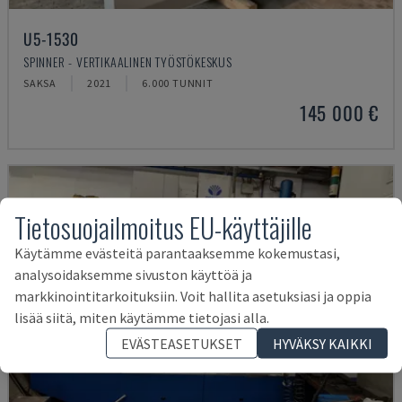
U5-1530
SPINNER - VERTIKAALINEN TYÖSTÖKESKUS
SAKSA
2021
6.000 TUNNIT
145 000 €
Tietosuojailmoitus EU-käyttäjille
Käytämme evästeitä parantaaksemme kokemustasi,
analysoidaksemme sivuston käyttöä ja
markkinointitarkoituksiin. Voit hallita asetuksiasi ja oppia
lisää siitä, miten käytämme tietojasi alla.
EVÄSTEASETUKSET
HYVÄKSY KAIKKI