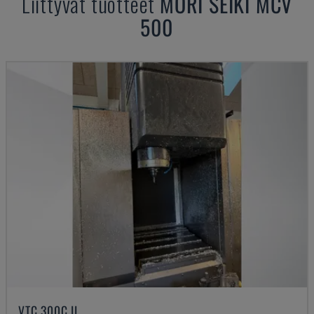
Liittyvät tuotteet
MORI SEIKI
MCV
500
VTC 300C II