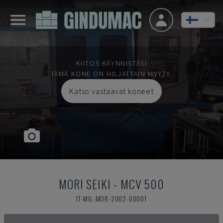
KIITOS KÄYNNISTÄSI
TÄMÄ KONE ON HILJATTAIN MYYTY.
Katso vastaavat koneet
MORI SEIKI
-
MCV 500
IT-MIL-MOR-2002-00001