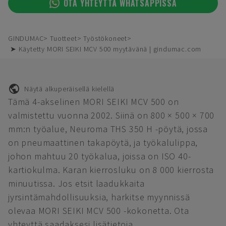
OTA YHTEYTTÄ WHATSAPPISSA
GINDUMAC
Tuotteet
Työstökoneet
➤ Käytetty MORI SEIKI MCV 500 myytävänä | gindumac.com
Näytä alkuperäisellä kielellä
Tämä 4-akselinen MORI SEIKI MCV 500 on
valmistettu vuonna 2002. Siinä on 800 × 500 × 700
mm:n työalue, Neuroma THS 350 H -pöytä, jossa
on pneumaattinen takapöytä, ja työkalulippa,
johon mahtuu 20 työkalua, joissa on ISO 40-
kartiokulma. Karan kierrosluku on 8 000 kierrosta
minuutissa. Jos etsit laadukkaita
jyrsintämahdollisuuksia, harkitse myynnissä
olevaa MORI SEIKI MCV 500 -kokonetta. Ota
yhteyttä saadaksesi lisätietoja.