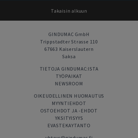
Takaisin alkuun
GINDUMAC GmbH
Trippstadter Strasse 110
67663 Kaiserslautern
Saksa
TIETOJA GINDUMAC:ISTA
TYÖPAIKAT
NEWSROOM
OIKEUDELLINEN HUOMAUTUS
MYYNTIEHDOT
OSTOEHDOT JA -EHDOT
YKSITYISYYS
EVASTEKAYTANTO
yhteys@gindumac.fi