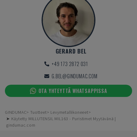
GERARD BEL
+49 173 2872 031
G.BEL@GINDUMAC.COM
OTA YHTEYTTÄ WHATSAPPISSA
GINDUMAC
Tuotteet
Levymetallikoneeet
➤ Käytetty MILLUTENSIL MIL163 - Puristimet Myytävänä |
gindumac.com