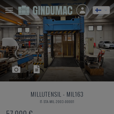
MILLUTENSIL
-
MIL163
IT-STA-MIL-2003-00001
57 000 €