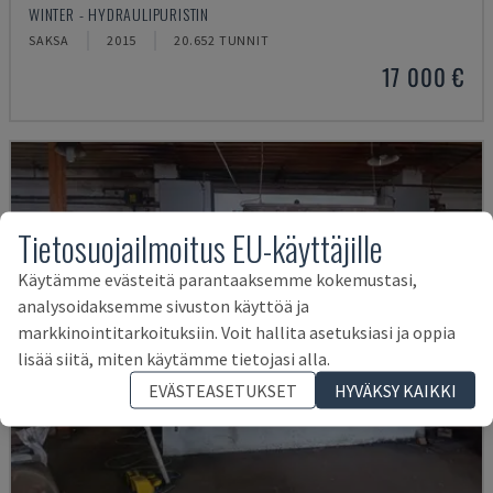
WINTER - HYDRAULIPURISTIN
SAKSA
2015
20.652 TUNNIT
17 000 €
Tietosuojailmoitus EU-käyttäjille
Käytämme evästeitä parantaaksemme kokemustasi,
analysoidaksemme sivuston käyttöä ja
markkinointitarkoituksiin. Voit hallita asetuksiasi ja oppia
lisää siitä, miten käytämme tietojasi alla.
EVÄSTEASETUKSET
HYVÄKSY KAIKKI