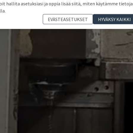
oit hallita asetuksiasi ja oppia lisää siitä, miten käytämme tietoja
lla.
EVÄSTEASETUKSET
HYVÄKSY KAIKKI