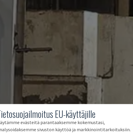
Tietosuojailmoitus EU-käyttäjille
äytämme evästeitä parantaaksemme kokemustasi,
nalysoidaksemme sivuston käyttöä ja markkinointitarkoituksiin.