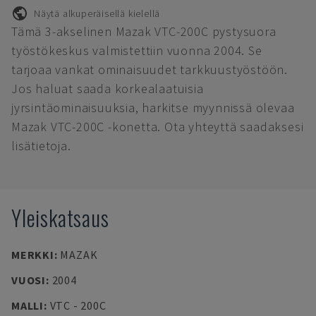
Näytä alkuperäisellä kielellä
Tämä 3-akselinen Mazak VTC-200C pystysuora
työstökeskus valmistettiin vuonna 2004. Se
tarjoaa vankat ominaisuudet tarkkuustyöstöön.
Jos haluat saada korkealaatuisia
jyrsintäominaisuuksia, harkitse myynnissä olevaa
Mazak VTC-200C -konetta. Ota yhteyttä saadaksesi
lisätietoja.
Yleiskatsaus
MERKKI
:
MAZAK
VUOSI
:
2004
MALLI
:
VTC - 200C