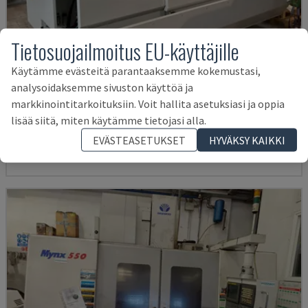
Tietosuojailmoitus EU-käyttäjille
Käytämme evästeitä parantaaksemme kokemustasi,
analysoidaksemme sivuston käyttöä ja
U5-1530
markkinointitarkoituksiin. Voit hallita asetuksiasi ja oppia
SPINNER - VERTIKAALINEN TYÖSTÖKESKUS
lisää siitä, miten käytämme tietojasi alla.
SAKSA
2021
6.000 TUNNIT
EVÄSTEASETUKSET
HYVÄKSY KAIKKI
145 000 €