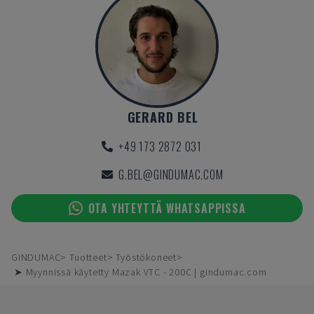
GERARD BEL
+49 173 2872 031
G.BEL@GINDUMAC.COM
OTA YHTEYTTÄ WHATSAPPISSA
GINDUMAC
Tuotteet
Työstökoneet
➤ Myynnissä käytetty Mazak VTC - 200C | gindumac.com