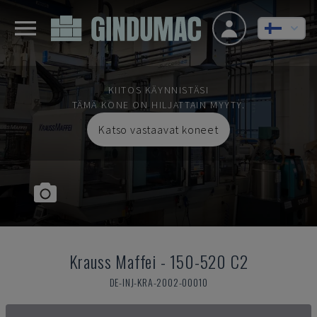
KIITOS KÄYNNISTÄSI
TÄMÄ KONE ON HILJATTAIN MYYTY.
Katso vastaavat koneet
Krauss Maffei
-
150-520 C2
DE-INJ-KRA-2002-00010