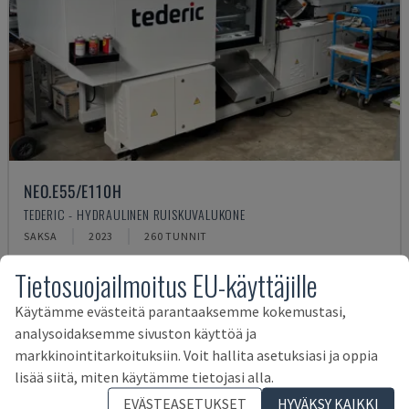
NEO.E55/E110H
TEDERIC - HYDRAULINEN RUISKUVALUKONE
SAKSA
2023
260 TUNNIT
62 000 €
Tietosuojailmoitus EU-käyttäjille
Käytämme evästeitä parantaaksemme kokemustasi,
analysoidaksemme sivuston käyttöä ja
markkinointitarkoituksiin. Voit hallita asetuksiasi ja oppia
lisää siitä, miten käytämme tietojasi alla.
EVÄSTEASETUKSET
HYVÄKSY KAIKKI