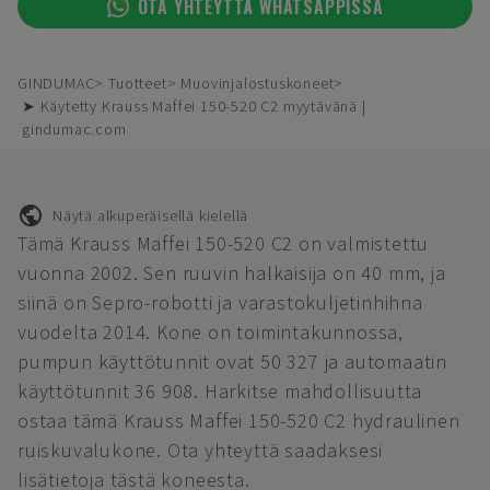
OTA YHTEYTTÄ WHATSAPPISSA
GINDUMAC
Tuotteet
Muovinjalostuskoneet
➤ Käytetty Krauss Maffei 150-520 C2 myytävänä |
gindumac.com
Näytä alkuperäisellä kielellä
Tämä Krauss Maffei 150-520 C2 on valmistettu
vuonna 2002. Sen ruuvin halkaisija on 40 mm, ja
siinä on Sepro-robotti ja varastokuljetinhihna
vuodelta 2014. Kone on toimintakunnossa,
pumpun käyttötunnit ovat 50 327 ja automaatin
käyttötunnit 36 908. Harkitse mahdollisuutta
ostaa tämä Krauss Maffei 150-520 C2 hydraulinen
ruiskuvalukone. Ota yhteyttä saadaksesi
lisätietoja tästä koneesta.